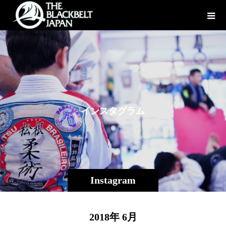
イ
ン
ス
タ
グ
ラ
ム
Instagram
2018年 6月