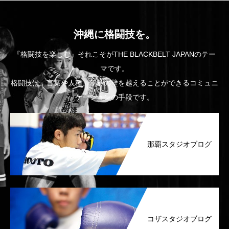
沖縄に格闘技を。
『格闘技を楽しむ』それこそがTHE BLACKBELT JAPANのテー
マです。
格闘技は、言葉や人種、年齢の壁を越えることができるコミュニ
ケーションの手段です。
那覇スタジオブログ
コザスタジオブログ