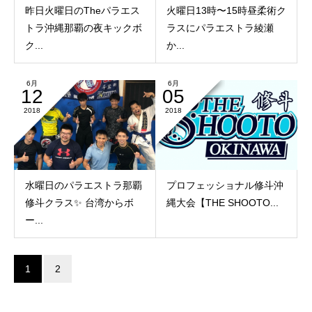
昨日火曜日のTheパラエス
火曜日13時〜15時昼柔術ク
トラ沖縄那覇の夜キックボ
ラスにパラエストラ綾瀬
ク...
か...
6月
6月
12
05
2018
2018
水曜日のパラエストラ那覇
プロフェッショナル修斗沖
修斗クラス✨ 台湾からボ
縄大会【THE SHOOTO...
ー...
1
2