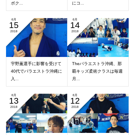
ボク...
にコ...
6月
6月
15
14
2018
2018
宇野薫選手に影響を受けて
Theパラエストラ沖縄、那
40代でパラエストラ沖縄に
覇キッズ柔術クラスは毎週
入...
月...
6月
6月
13
12
2018
2018