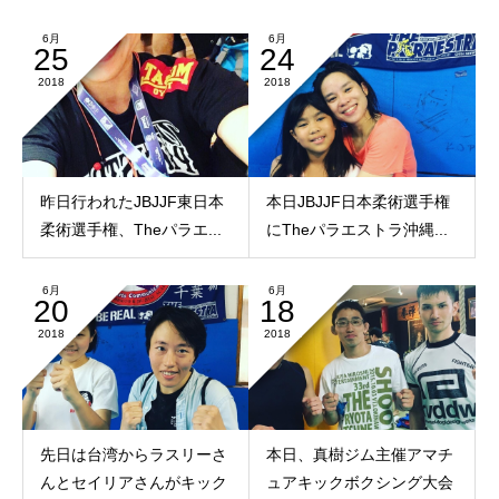
6月
6月
25
24
2018
2018
昨日行われたJBJJF東日本
本日JBJJF日本柔術選手権
柔術選手権、Theパラエ...
にTheパラエストラ沖縄...
6月
6月
20
18
2018
2018
先日は台湾からラスリーさ
本日、真樹ジム主催アマチ
んとセイリアさんがキック
ュアキックボクシング大会