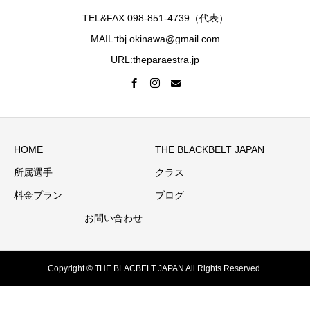
TEL&FAX 098-851-4739（代表）
MAIL:tbj.okinawa@gmail.com
URL:theparaestra.jp
HOME
THE BLACKBELT JAPAN
所属選手
クラス
料金プラン
ブログ
お問い合わせ
Copyright © THE BLACBELT JAPAN All Rights Reserved.