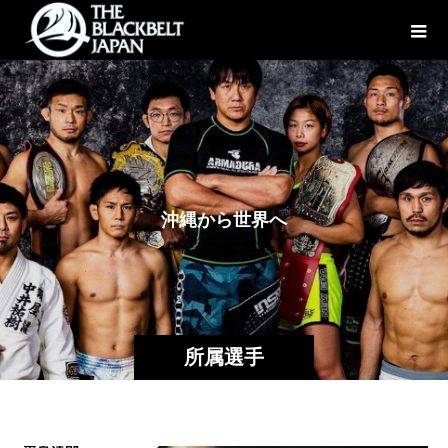
沖
縄
か
ら
世
界
へ
所属選手