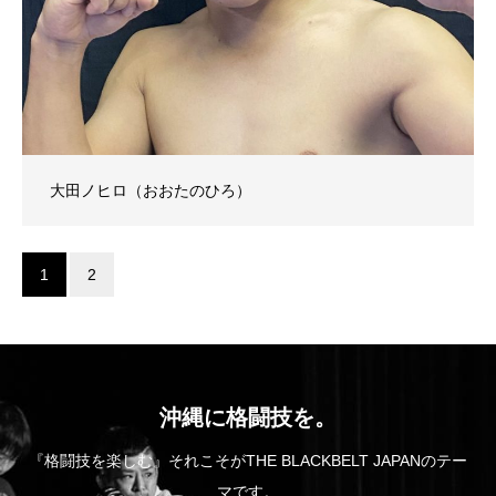
大田ノヒロ（おおたのひろ）
1
2
沖縄に格闘技を。
『格闘技を楽しむ』それこそがTHE BLACKBELT JAPANのテー
マです。