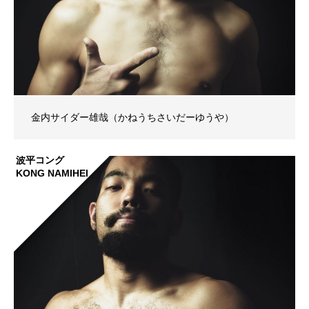
金内サイダー雄哉（かねうちさいだーゆうや）
波平コング
KONG NAMIHEI