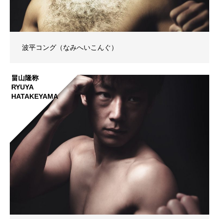
波平コング（なみへいこんぐ）
畠山隆称
RYUYA
HATAKEYAMA