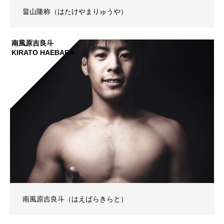
畠山隆称（はたけやまりゅうや）
南風原吉良斗
KIRATO HAEBARA
南風原吉良斗（はえばらきらと）