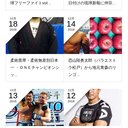
球フリーファイトvol...
日付けの琉球新報に仲宗...
12月
12月
18
14
2018
2018
柔術黒帯・柔術無差別日本
恐山陸奥太郎（パラエスト
一 ・ＯＮＥチャンピオンシ
ラ松戸）から地元青森のリ
ッ...
ンゴ...
12月
12月
13
12
2018
2018