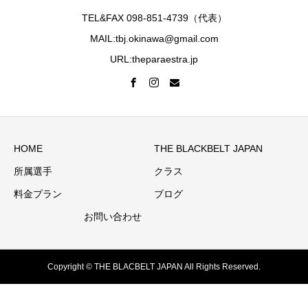
TEL&FAX 098-851-4739（代表）
MAIL:tbj.okinawa@gmail.com
URL:theparaestra.jp
HOME
THE BLACKBELT JAPAN
所属選手
クラス
料金プラン
ブログ
お問い合わせ
Copyright © THE BLACBELT JAPAN All Rights Reserved.