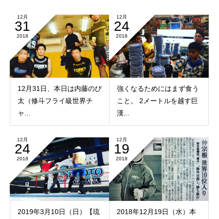
12月
12月
31
24
2018
2018
12月31日、本日は内藤のび
強くなるためにはまず食う
太（修斗フライ級世界チ
こと。 2メートルを越す巨
ャ...
漢...
12月
12月
24
19
2018
2018
2019年3月10日（日）【琉
2018年12月19日（水）本