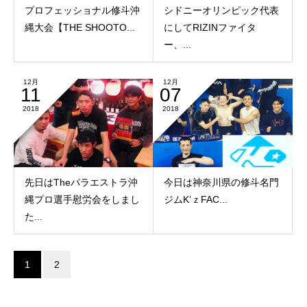
プロフェッショナル修斗沖
シドニーオリンピック代表
縄大会【THE SHOOTO...
にしてRIZINファイタ
ー、...
12月
12月
11
07
2018
2018
先日はTheパラエストラ沖
今日は神奈川県の修斗名門
縄プロ選手慰労会をしまし
ジムK’ｚFAC...
た...
1
2