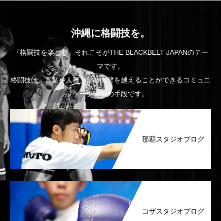
沖縄に格闘技を。
『格闘技を楽しむ』それこそがTHE BLACKBELT JAPANのテー
マです。
格闘技は、言葉や人種、年齢の壁を越えることができるコミュニ
ケーションの手段です。
那覇スタジオブログ
コザスタジオブログ