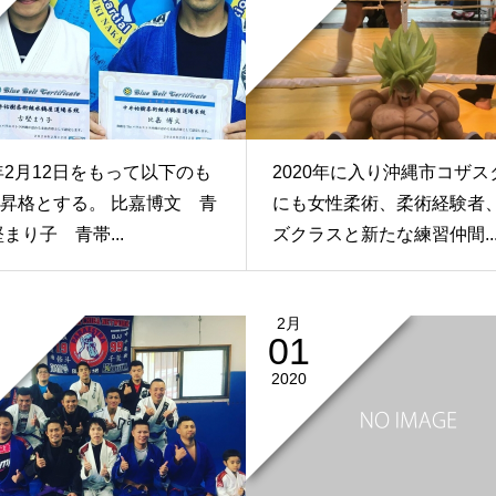
0年2月12日をもって以下のも
2020年に入り沖縄市コザス
昇格とする。 比嘉博文 青
にも女性柔術、柔術経験者
堅まり子 青帯...
ズクラスと新たな練習仲間..
2月
01
2020