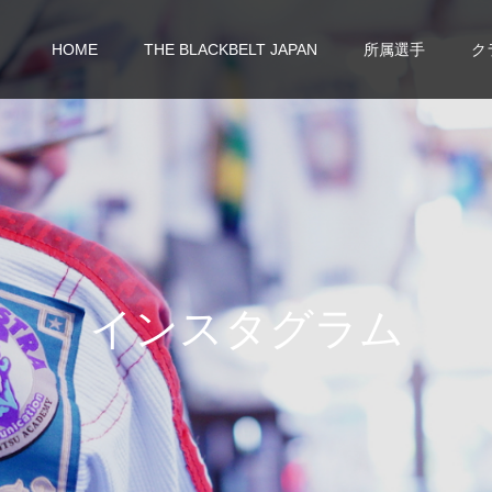
HOME
THE BLACKBELT JAPAN
所属選手
ク
イ
ン
ス
タ
グ
ラ
ム