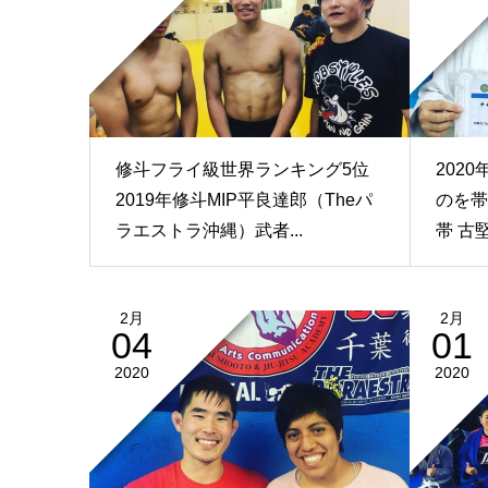
修斗フライ級世界ランキング5位
202
2019年修斗MIP平良達郎（Theパ
のを帯
ラエストラ沖縄）武者...
帯 古
2月
2月
04
01
2020
2020