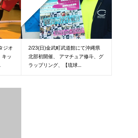
タジオ
2/23(日)金武町武道館にて沖縄県
、キッ
北部初開催、 アマチュア修斗、グ
.
ラップリング、【琉球...