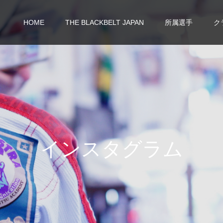
HOME
THE BLACKBELT JAPAN
所属選手
ク
イ
ン
ス
タ
グ
ラ
ム