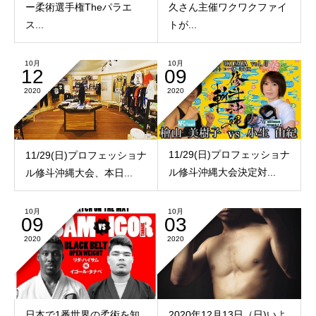
ー柔術選手権Theパラエ
久さん主催ワクワクファイ
ス...
トが...
10月
10月
12
09
2020
2020
11/29(日)プロフェッショナ
11/29(日)プロフェッショナ
ル修斗沖縄大会決定対...
ル修斗沖縄大会、本日...
10月
10月
09
03
2020
2020
日本で1番世界の柔術を知
2020年12月13日（日)いよ