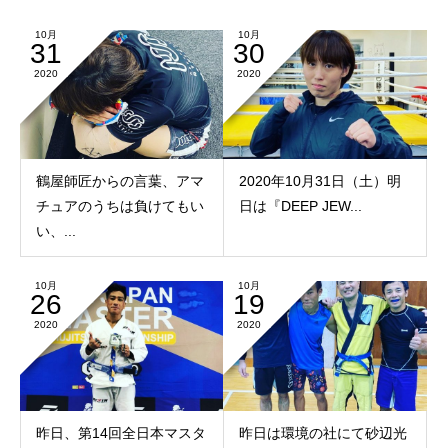
10月
10月
31
30
2020
2020
鶴屋師匠からの言葉、アマ
2020年10月31日（土）明
チュアのうちは負けてもい
日は『DEEP JEW...
い、...
10月
10月
26
19
2020
2020
昨日、第14回全日本マスタ
昨日は環境の社にて砂辺光