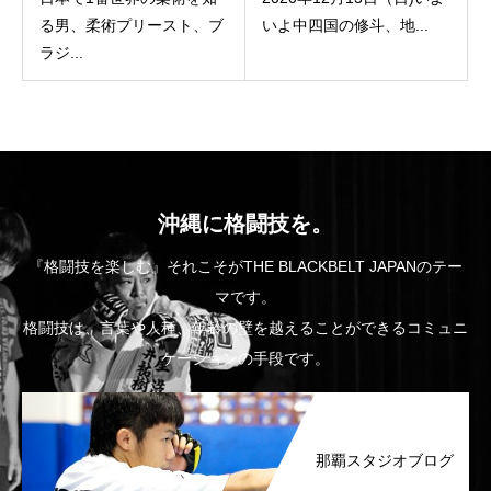
る男、柔術プリースト、ブ
いよ中四国の修斗、地...
ラジ...
沖縄に格闘技を。
『格闘技を楽しむ』それこそがTHE BLACKBELT JAPANのテー
マです。
格闘技は、言葉や人種、年齢の壁を越えることができるコミュニ
ケーションの手段です。
那覇スタジオブログ