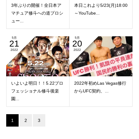
3年ぶりの開催！全日本ア
本日これより5/23(月)18:00
マチュア修斗への道プロシ
～YouTube...
ュー...
5月
5月
21
20
2022
2022
いよいよ明日！！5.22プロ
2022年初めLas Vegas修行
フェッショナル修斗後楽
からUFC契約、...
園...
1
2
3