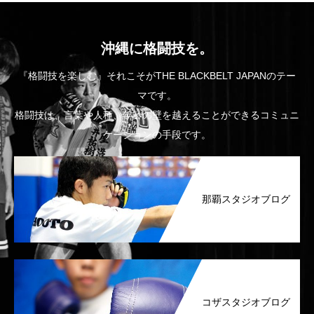
沖縄に格闘技を。
『格闘技を楽しむ』それこそがTHE BLACKBELT JAPANのテー
マです。
格闘技は、言葉や人種、年齢の壁を越えることができるコミュニ
ケーションの手段です。
那覇スタジオブログ
コザスタジオブログ