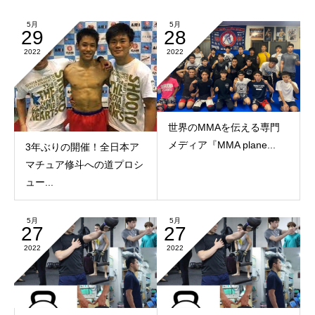
5月
5月
29
28
2022
2022
世界のMMAを伝える専門
メディア『MMA plane...
3年ぶりの開催！全日本ア
マチュア修斗への道プロシ
ュー...
5月
5月
27
27
2022
2022