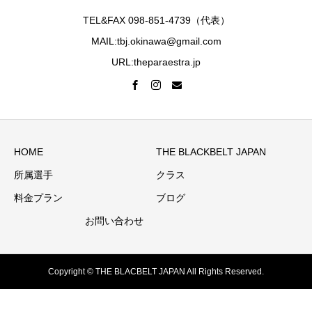
TEL&FAX 098-851-4739（代表）
MAIL:tbj.okinawa@gmail.com
URL:theparaestra.jp
HOME
THE BLACKBELT JAPAN
所属選手
クラス
料金プラン
ブログ
お問い合わせ
Copyright © THE BLACBELT JAPAN All Rights Reserved.