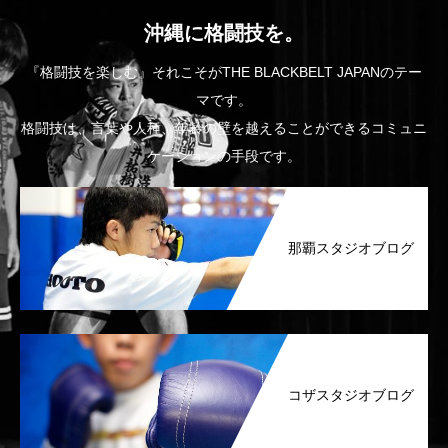
沖縄に格闘技を。
『格闘技を楽しむ』それこそがTHE BLACKBELT JAPANのテー
マです。
格闘技は、言葉や人種、年齢の壁を越えることができるコミュニ
ケーションの手段です。
那覇スタジオブログ
コザスタジオブログ