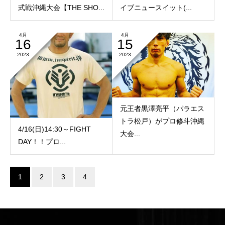
式戦沖縄大会【THE SHO...
イブニュースイット(...
4月
4月
16
15
2023
2023
元王者黒澤亮平（パラエス
トラ松戸）がプロ修斗沖縄
4/16(日)14:30～FIGHT
大会...
DAY！！プロ...
1
2
3
4