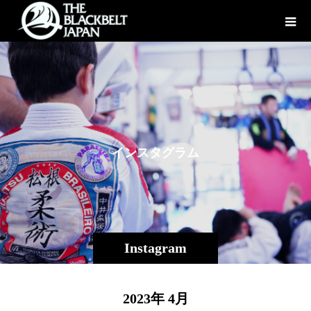
イ
ン
ス
タ
グ
ラ
ム
Instagram
2023年 4月