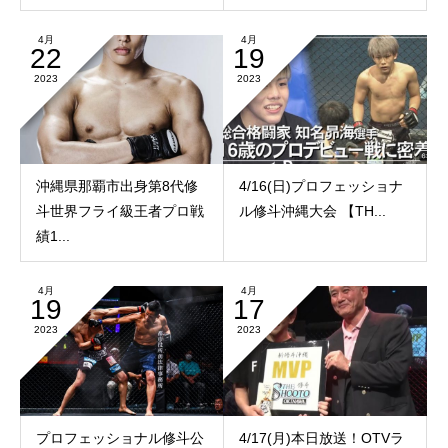
4月
4月
22
19
2023
2023
沖縄県那覇市出身第8代修
4/16(日)プロフェッショナ
斗世界フライ級王者プロ戦
ル修斗沖縄大会 【TH...
績1...
4月
4月
19
17
2023
2023
プロフェッショナル修斗公
4/17(月)本日放送！OTVラ