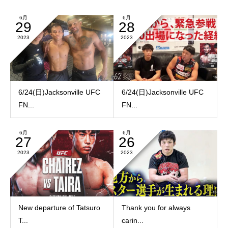
6月
6月
29
28
2023
2023
6/24(日)Jacksonville UFC
6/24(日)Jacksonville UFC
FN...
FN...
6月
6月
27
26
2023
2023
New departure of Tatsuro
Thank you for always
T...
carin...