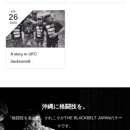
6月
26
2023
A story in UFC
Jacksonvill...
沖縄に格闘技を。
『格闘技を楽しむ』それこそがTHE BLACKBELT JAPANのテー
マです。