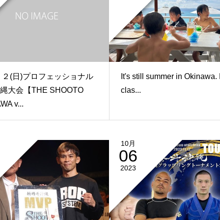
１２(日)プロフェッショナル
It's still summer in Okinawa.
縄大会【THE SHOOTO
clas...
A v...
10月
06
2023