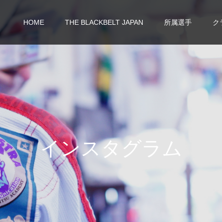
HOME
THE BLACKBELT JAPAN
所属選手
ク
イ
ン
ス
タ
グ
ラ
ム