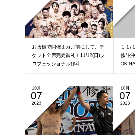
お陰様で開催１カ月前にして、チ
１１/
ケット全席完売御礼！11/12(日)プ
修斗沖
ロフェッショナル修斗...
OKINAW
10月
10月
07
07
2023
2023