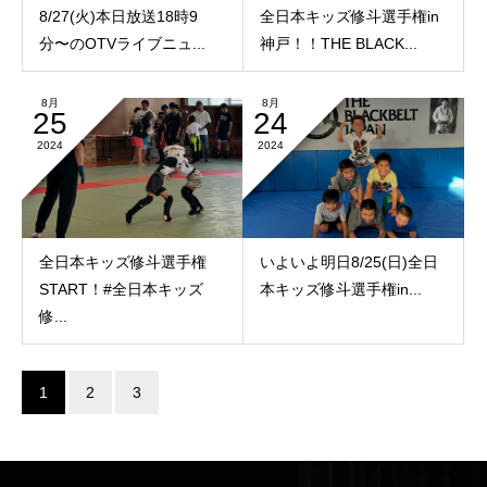
8/27(火)本日放送18時9
全日本キッズ修斗選手権in
分〜のOTVライブニュ...
神戸！！THE BLACK...
8月
8月
25
24
2024
2024
全日本キッズ修斗選手権
いよいよ明日8/25(日)全日
START！️#全日本キッズ
本キッズ修斗選手権in...
修...
1
2
3