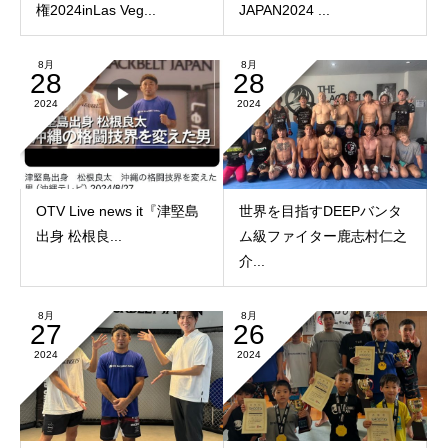
権2024inLas Veg...
JAPAN2024 ...
8月
8月
28
28
2024
2024
OTV Live news it『津堅島
世界を目指すDEEPバンタ
出身 松根良...
ム級ファイター鹿志村仁之
介...
8月
8月
27
26
2024
2024