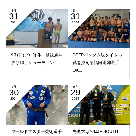
8月
8月
31
31
2024
2024
9/1(日)プロ修斗「越後風神
DEEPバンタム級タイトル
祭り13」シューティン...
戦を控える福田龍彌選手
OK...
8月
8月
30
29
2024
2024
ワールドマスター柔術選手
先週末はASJJF SOUTH