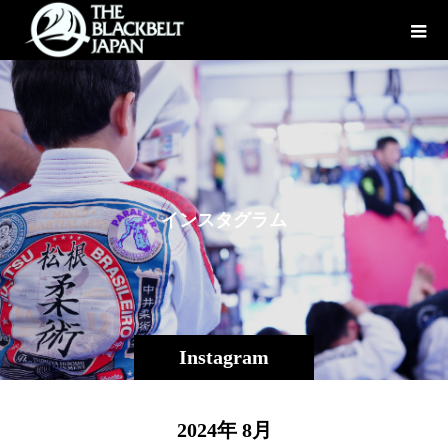
イ
ン
ス
タ
グ
ラ
ム
Instagram
2024年 8月