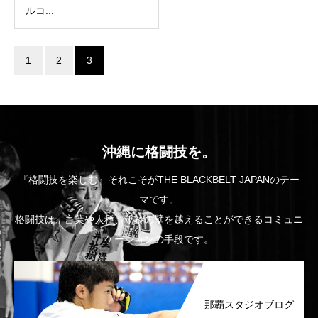
ルコ...
1
2
3
沖縄に格闘技を。
『格闘技を楽しむ』それこそがTHE BLACKBELT JAPANのテー
マです。
格闘技は、言葉や人種、年齢の壁を越えることができるコミュニ
ケーションの手段です。
那覇スタジオブログ