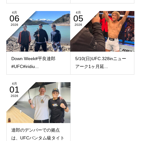
4月
4月
06
05
2026
2026
Down Week️#平良達郎
5/10(日)UFC.328inニュー
#UFC#iridiu...
アーク1ヶ月延...
4月
01
2026
達郎のデンバーでの拠点
は、UFCバンタム級タイト