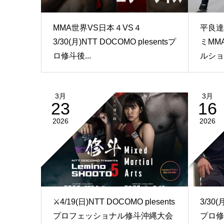
MMA世界VS日本４VS４
平良達郎
3/30(月)NTT DOCOMO plesentsプ
ミMM
ロ修斗後...
ルショッ
3月
3月
23
16
2026
2026
⚔️4/19(日)NTT DOCOMO plesents
3/30(
プロフェッショナル修斗沖縄大会
プロ修