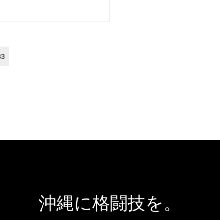
33
沖縄に格闘技を。