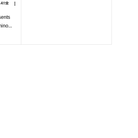
ents
o...