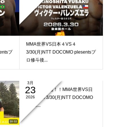
MMA世界VS日本４VS４
entsプ
3/30(月)NTT DOCOMO plesentsプ
ロ修斗後...
3月
23
いよいよ来週！！MMA世界VS日
2026
本４VS４3/30(月)NTT DOCOMO
plese...