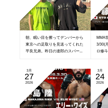
朝、眠い目を擦ってデンバーから
MMA
東京への足取りを見送ってくれた
3/30(
平良兄弟。昨日の達郎のスパー...
ロ修斗後
3月
3月
27
24
2026
2026