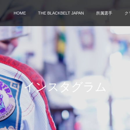
HOME
THE BLACKBELT JAPAN
所属選手
ク
イ
ン
ス
タ
グ
ラ
ム