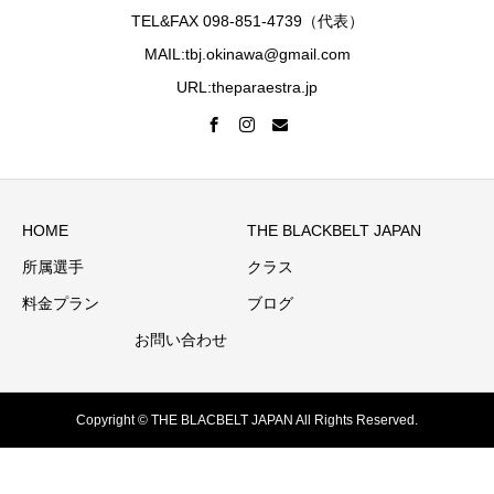
TEL&FAX 098-851-4739（代表）
MAIL:tbj.okinawa@gmail.com
URL:theparaestra.jp
HOME
THE BLACKBELT JAPAN
所属選手
クラス
料金プラン
ブログ
お問い合わせ
Copyright © THE BLACBELT JAPAN All Rights Reserved.