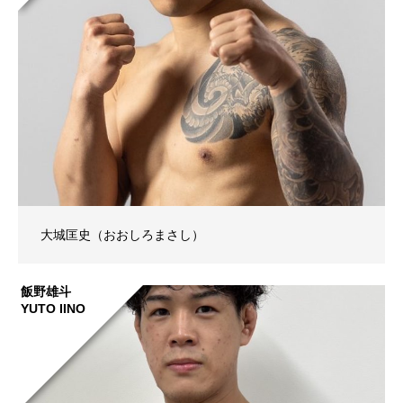
大城匡史（おおしろまさし）
飯野雄斗
YUTO IINO