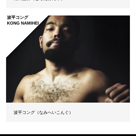
波平コング
KONG NAMIHEI
波平コング（なみへいこんぐ）