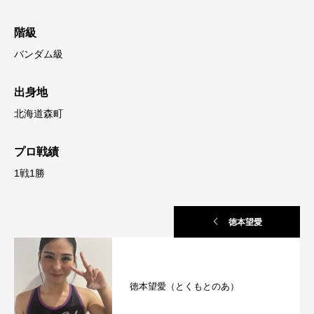
階級
バンダム級
出身地
北海道森町
プロ戦績
1戦1勝
徳本望愛
徳本望愛（とくもとのあ）