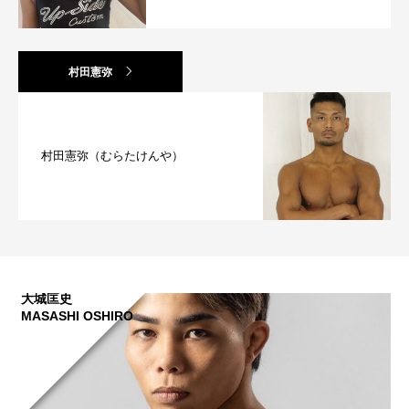
村田憲弥
村田憲弥（むらたけんや）
大城匡史
MASASHI OSHIRO