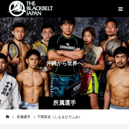
沖
縄
か
ら
世
界
へ
所属選手
所属選手
下間英史（しもまひでふみ）