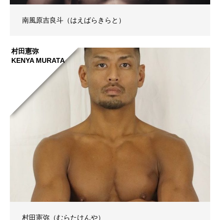
南風原吉良斗（はえばらきらと）
村田憲弥
KENYA MURATA
村田憲弥（むらたけんや）