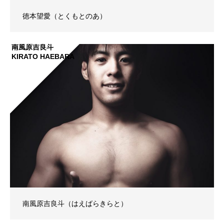
徳本望愛（とくもとのあ）
南風原吉良斗
KIRATO HAEBARA
南風原吉良斗（はえばらきらと）