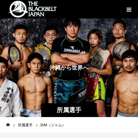
沖
縄
か
ら
世
界
へ
所属選手
所属選手
JAM（ジャム）