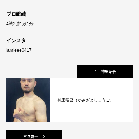
プロ戦績
4戦2勝1敗1分
インスタ
jamieee0417
神里昭吾
神里昭吾（かみざとしょうご）
平良龍一