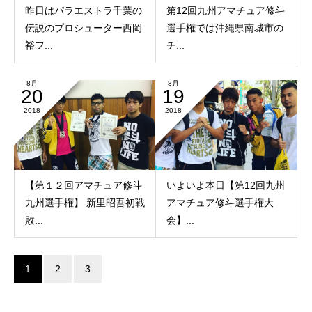
昨日はパラエストラ千葉の
第12回九州アマチュア修斗
伝説のプロシューター西岡
選手権では沖縄県南城市の
裕フ...
チ...
8月
8月
20
19
2018
2018
【第１２回アマチュア修斗
いよいよ本日【第12回九州
九州選手権】 新里昭吾初戦
アマチュア修斗選手権大
敗...
会】...
1
2
3