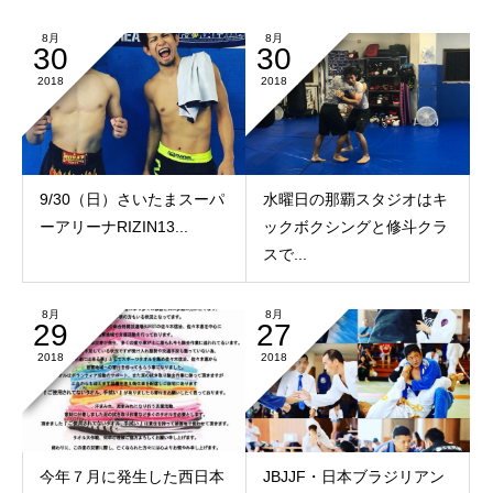
8月
8月
30
30
2018
2018
9/30（日）さいたまスーパ
水曜日の那覇スタジオはキ
ーアリーナRIZIN13...
ックボクシングと修斗クラ
スで...
8月
8月
29
27
2018
2018
今年７月に発生した西日本
JBJJF・日本ブラジリアン