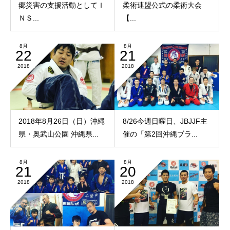
郷災害の支援活動としてＩ
柔術連盟公式の柔術大会
ＮＳ...
【...
8月
8月
22
21
2018
2018
2018年8月26日（日）沖縄
8/26今週日曜日、JBJJF主
県・奥武山公園 沖縄県...
催の「第2回沖縄ブラ...
8月
8月
21
20
2018
2018