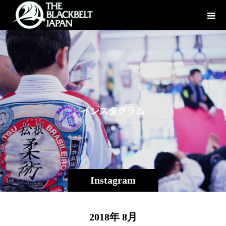
イ
ン
ス
タ
グ
ラ
ム
Instagram
2018年 8月