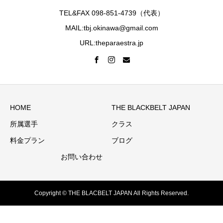
TEL&FAX 098-851-4739（代表）
MAIL:tbj.okinawa@gmail.com
URL:theparaestra.jp
HOME
THE BLACKBELT JAPAN
所属選手
クラス
料金プラン
ブログ
お問い合わせ
Copyright © THE BLACBELT JAPAN All Rights Reserved.