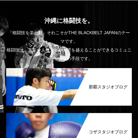
沖縄に格闘技を。
『格闘技を楽しむ』それこそがTHE BLACKBELT JAPANのテー
マです。
格闘技は、言葉や人種、年齢の壁を越えることができるコミュニ
ケーションの手段です。
那覇スタジオブログ
コザスタジオブログ