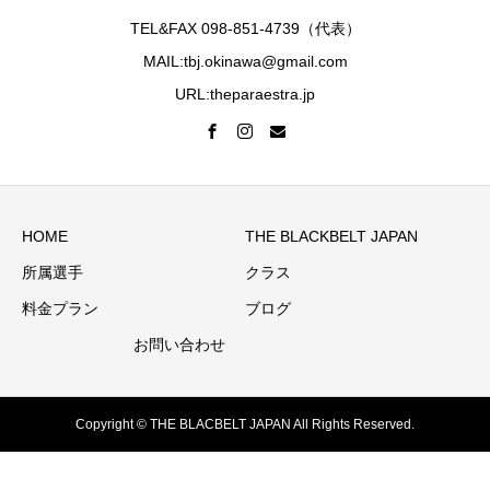
TEL&FAX 098-851-4739（代表）
MAIL:tbj.okinawa@gmail.com
URL:theparaestra.jp
HOME
THE BLACKBELT JAPAN
所属選手
クラス
料金プラン
ブログ
お問い合わせ
Copyright © THE BLACBELT JAPAN All Rights Reserved.