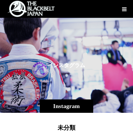
イ
ン
ス
タ
グ
ラ
ム
Instagram
未分類