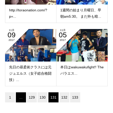
http://toraonation.com/?
1週間の始まり月曜日、早
p=...
朝am5:30。 まだ外も暗...
11月
11月
09
05
2017
2017
先日の昼柔術クラスには元
本日はwakuwakufight!! The
ジュエルス（女子総合格闘
パラエス...
技）...
1
…
129
130
131
132
133