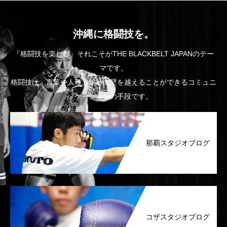
沖縄に格闘技を。
『格闘技を楽しむ』それこそがTHE BLACKBELT JAPANのテー
マです。
格闘技は、言葉や人種、年齢の壁を越えることができるコミュニ
ケーションの手段です。
那覇スタジオブログ
コザスタジオブログ