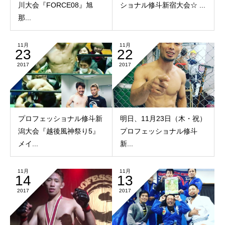
川大会『FORCE08』旭
ショナル修斗新宿大会☆ ...
那...
11月
11月
23
22
2017
2017
プロフェッショナル修斗新
明日、11月23日（木・祝）
潟大会『越後風神祭り5』
プロフェッショナル修斗
メイ...
新...
11月
11月
14
13
2017
2017