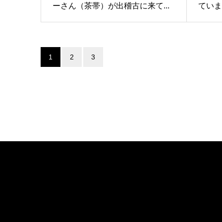
ーさん（茶帯）が出稽古に来て...
ていま
1
2
3