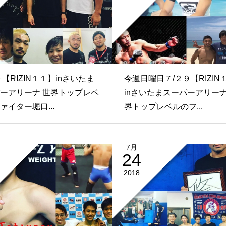
９【RIZIN１１】inさいたま
今週日曜日７/２９【RIZIN
ーアリーナ 世界トップレベ
inさいたまスーパーアリーナ
ァイター堀口...
界トップレベルのフ...
7月
24
2018