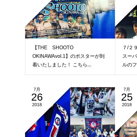
【THE SHOOTO
７/２
OKINAWAvol.1】のポスターが到
スーパ
着いたしました！ こちら...
ルのフ
7月
7月
26
25
2018
2018