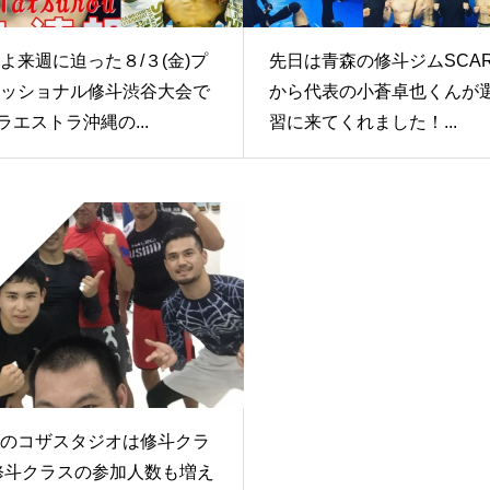
よ来週に迫った８/３(金)プ
先日は青森の修斗ジムSCAR 
ッショナル修斗渋谷大会で
から代表の小蒼卓也くんが
パラエストラ沖縄の...
習に来てくれました！...
のコザスタジオは修斗クラ
修斗クラスの参加人数も増え