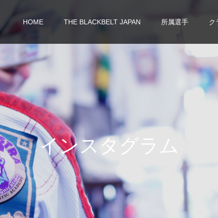
HOME
THE BLACKBELT JAPAN
所属選手
ク
イ
ン
ス
タ
グ
ラ
ム