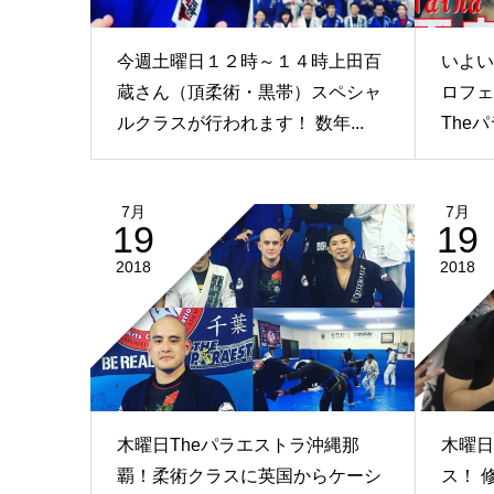
今週土曜日１２時～１４時上田百
いよい
蔵さん（頂柔術・黒帯）スペシャ
ロフェ
ルクラスが行われます！ 数年...
The
7月
7月
19
19
2018
2018
木曜日Theパラエストラ沖縄那
木曜日
覇！柔術クラスに英国からケーシ
ス！ 