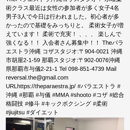
術クラス最近は女性の参加者が多く女子4名
男子3人で今日は行われました。初心者が多
かったので基礎をみっちりと。 柔術女子が増
えています！ 柔術で充実！ 、、、 楽しんで
強くなる！！ 入会者さん募集中！！ Theパラ
エストラ沖縄 コザスタジオ:〒904-0021 沖縄
市胡屋2-1-59 那覇スタジオ:〒902-0076沖縄
県那覇市与儀2-21-1 Tel 098-851-4739 Mail
reversal.the@gmail.com
URLhttps://theparaestra.jp/ #パラエストラ #
沖縄 #那覇 #与儀 #MMA #shooto #コザ #総合
格闘技 #修斗 #キックボクシング #柔術
#jiujitsu #ダイエット