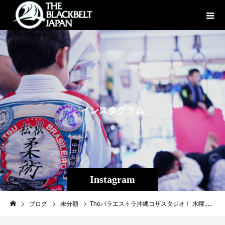
イ
ン
ス
タ
グ
ラ
ム
Instagram
ブログ
未分類
Theパラエストラ沖縄コザスタジオ！ 水曜柔術クラス最近は女性の参加者が多く女子4名男子3人で今日は行われました。初心者が多かったので基礎をみっちりと。 柔術女子が増えています！ 柔術で充実！ 、、、 楽しんで強くなる！！ 入会者さん募集中！！ Theパラエストラ沖縄 コザスタジオ:〒904-0021 沖縄市胡屋2-1-59 那覇スタジオ:〒902-0076沖縄県那覇市与儀2-21-1 Tel 098-851-4739 Mail reversal.the@gmail.com URLhttps://theparaestra.jp/ #パラエストラ #沖縄 #那覇 #与儀 #MMA #shooto #コザ #総合格闘技 #修斗 #キックボクシング #柔術 #jiujitsu #ダイエット