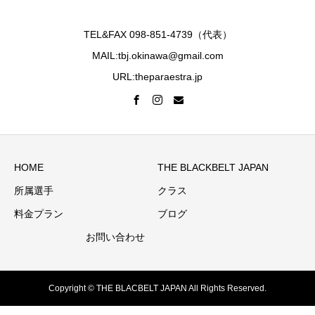
TEL&FAX 098-851-4739（代表）
MAIL:tbj.okinawa@gmail.com
URL:theparaestra.jp
HOME
THE BLACKBELT JAPAN
所属選手
クラス
料金プラン
ブログ
お問い合わせ
Copyright © THE BLACBELT JAPAN All Rights Reserved.