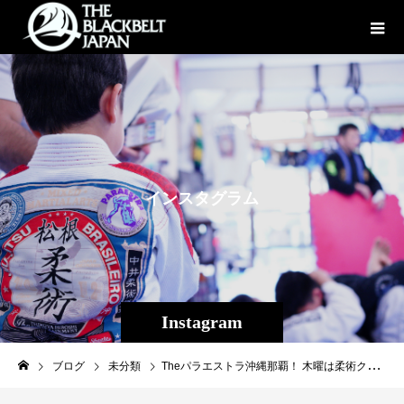
イ
ン
ス
タ
グ
ラ
ム
Instagram
ブログ
未分類
Theパラエストラ沖縄那覇！ 木曜は柔術クラス、本日は20人越えで賑わっておりました。 jbjjf大会が終わり一段落ついて、初心者も増えたの基礎練習をみっちりと。 来年2月にはコパラスコンチャス沖縄大会が控えています。出場希望者はそれを見据えて頑張りましょう。 柔術で充実！ 、、、 楽しんで強くなる！！ 入会者さん募集中！！ Theパラエストラ沖縄 コザスタジオ:〒904-0021 沖縄市胡屋2-1-59 那覇スタジオ:〒902-0076沖縄県那覇市与儀2-21-1 Tel 098-851-4739 Mail reversal.the@gmail.com URLhttps://theparaestra.jp/ #パラエストラ #沖縄 #那覇 #与儀 #MMA #shooto #コザ #総合格闘技 #修斗 #キックボクシング #柔術 #jiujitsu #ダイエット