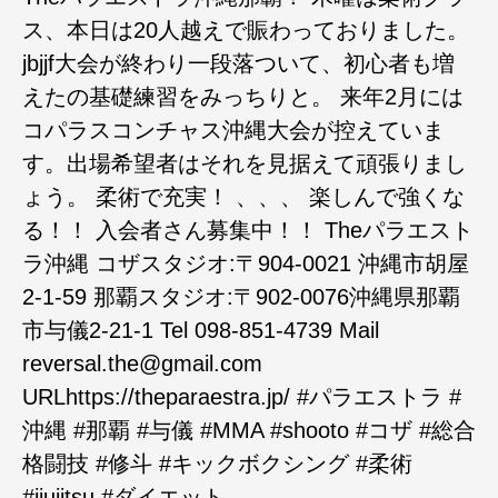
ス、本日は20人越えで賑わっておりました。
jbjjf大会が終わり一段落ついて、初心者も増
えたの基礎練習をみっちりと。 来年2月には
コパラスコンチャス沖縄大会が控えていま
す。出場希望者はそれを見据えて頑張りまし
ょう。 柔術で充実！ 、、、 楽しんで強くな
る！！ 入会者さん募集中！！ Theパラエスト
ラ沖縄 コザスタジオ:〒904-0021 沖縄市胡屋
2-1-59 那覇スタジオ:〒902-0076沖縄県那覇
市与儀2-21-1 Tel 098-851-4739 Mail
reversal.the@gmail.com
URLhttps://theparaestra.jp/ #パラエストラ #
沖縄 #那覇 #与儀 #MMA #shooto #コザ #総合
格闘技 #修斗 #キックボクシング #柔術
#jiujitsu #ダイエット