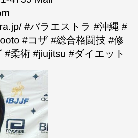
com
aestra.jp/ #パラエストラ #沖縄 #
hooto #コザ #総合格闘技 #修
術 #jiujitsu #ダイエット