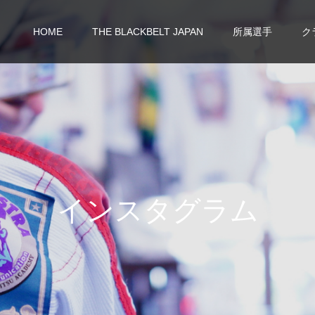
HOME
THE BLACKBELT JAPAN
所属選手
ク
イ
ン
ス
タ
グ
ラ
ム