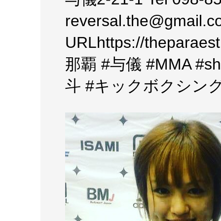
reversal.the@gmail.
URLhttps://thepar
那覇 #与儀 #MMA #s
斗 #キックボクシング #柔