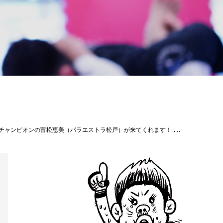
 098-851-4739 Mail reversal.the@gmail.com URLhttps://theparaestra.jp/ #パラエストラ #沖縄 #那覇 #与儀 #MMA #shooto #コザ #総合格闘技 #修斗 #キックボクシング #柔術 #jiujitsu #ダイエット