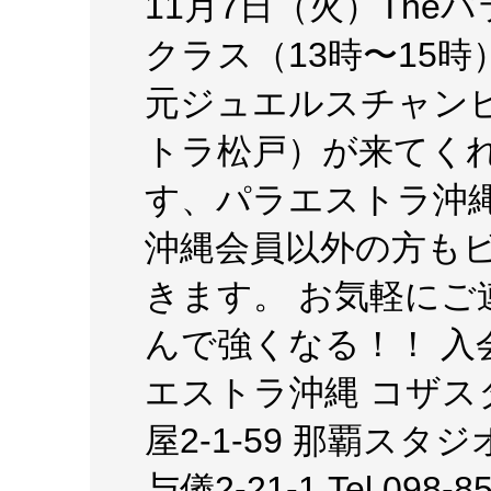
11月7日（火）Th
クラス（13時〜15
元ジュエルスチャン
トラ松戸）が来てくれ
す、パラエストラ沖
沖縄会員以外の方もビ
きます。 お気軽にご
んで強くなる！！ 入
エストラ沖縄 コザスタジ
屋2-1-59 那覇スタジ
与儀2-21-1 Tel 098-85