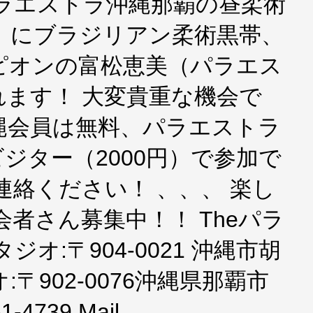
eパラエストラ沖縄那覇の昼柔術
時）にブラジリアン柔術黒帯、
ピオンの富松恵美（パラエス
ます！ 大変貴重な機会で
縄会員は無料、パラエストラ
ジター（2000円）で参加で
連絡ください！ 、、、 楽し
会者さん募集中！！ Theパラ
オ:〒904-0021 沖縄市胡
オ:〒902-0076沖縄県那覇市
1-4739 Mail