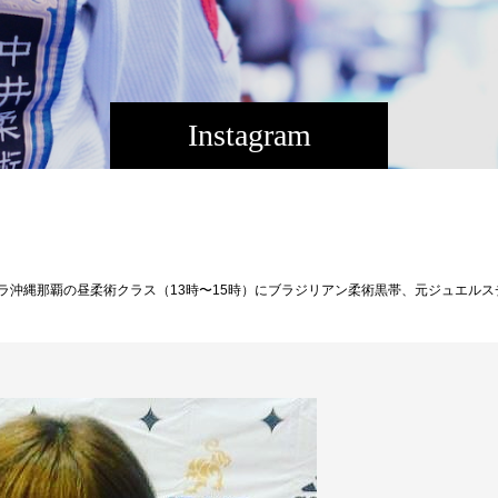
Instagram
エストラ松戸）が来てくれます！ 大変貴重な機会です、パラエストラ沖縄会員は無料、パラエストラ沖縄会員以外の方もビジター（2000円）で参加できます。 お気軽にご連絡ください！ 、、、 楽しんで強くなる！！ 入会者さん募集中！！ Theパラエストラ沖縄 コザスタジオ:〒904-0021 沖縄市胡屋2-1-59 那覇スタジオ:〒902-0076沖縄県那覇市与儀2-21-1 Tel