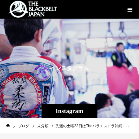
イ
ン
ス
タ
グ
ラ
ム
Instagram
ブログ
未分類
先週の土曜23日はTheパラエストラ沖縄コザスタジオの初めての忘年会でした！ 一般会員さんから子供達も沢山来てくれてワイワイ楽しい忘年会でしたねー、 今週末は那覇の忘年会です^_^ もういっちょ楽しみましょう！ #パラエストラ #沖縄 #那覇 #与儀 #MMA #shooto #コザ #総合格闘技 #修斗 #キックボクシング #柔術 #jiujitsu #ダイエット