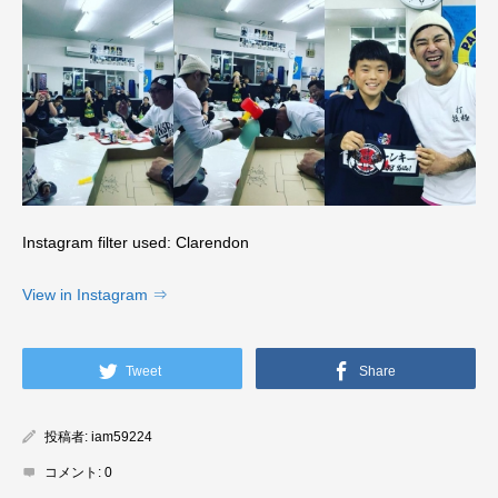
Instagram filter used: Clarendon
View in Instagram ⇒
Tweet
Share
投稿者:
iam59224
コメント:
0