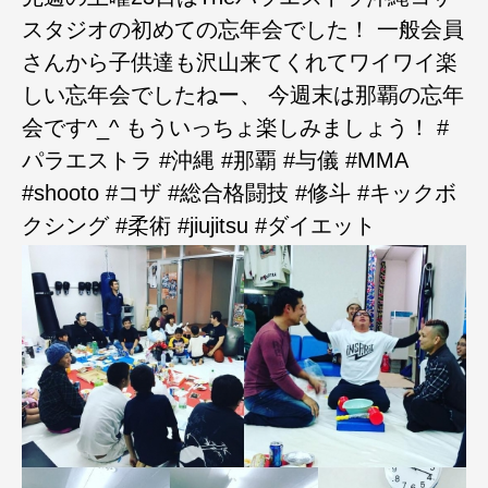
スタジオの初めての忘年会でした！ 一般会員
さんから子供達も沢山来てくれてワイワイ楽
しい忘年会でしたねー、 今週末は那覇の忘年
会です^_^ もういっちょ楽しみましょう！ #
パラエストラ #沖縄 #那覇 #与儀 #MMA
#shooto #コザ #総合格闘技 #修斗 #キックボ
クシング #柔術 #jiujitsu #ダイエット