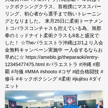
ックボクシングクラス、首相撲にマススパー
リング、初心者から選手まで熱いトレーニン
グとなりました。 来月25日に柔術トーナメン
トコパラスコンチャスも控えている為、旭那
拳のミッドナイト柔術クラスも8名と盛況で
した！ ☆Theパラエストラ沖縄は2/1より入会
金無料キャンペーン実施中 ー入会するならお
早めに☆ https://ameblo.jp/theparaoki/entry-
12345477475.html #パラエストラ #沖縄 #那
覇 #与儀 #MMA #shooto #コザ #総合格闘技 #
修斗 #キックボクシング #柔術 #jiujitsu #ダイ
エット