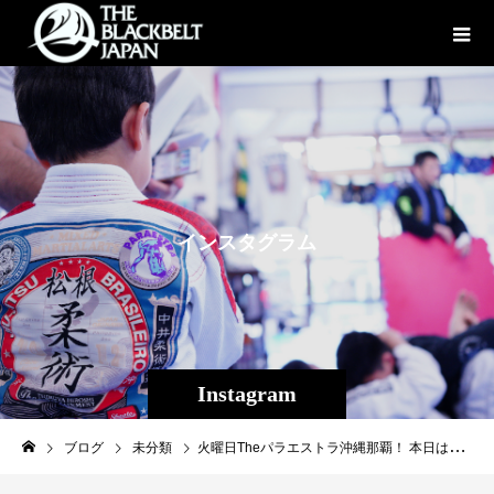
イ
ン
ス
タ
グ
ラ
ム
Instagram
ブログ
未分類
火曜日Theパラエストラ沖縄那覇！ 本日はキックボクシングクラス、首相撲にマススパーリング、初心者から選手まで熱いトレーニングとなりました。 来月25日に柔術トーナメントコパラスコンチャスも控えている為、旭那拳のミッドナイト柔術クラスも8名と盛況でした！ ☆Theパラエストラ沖縄は2/1より入会金無料キャンペーン実施中 ー入会するならお早めに☆ https://ameblo.jp/theparaoki/entry-12345477475.html #パラエストラ #沖縄 #那覇 #与儀 #MMA #shooto #コザ #総合格闘技 #修斗 #キックボクシング #柔術 #jiujitsu #ダイエット