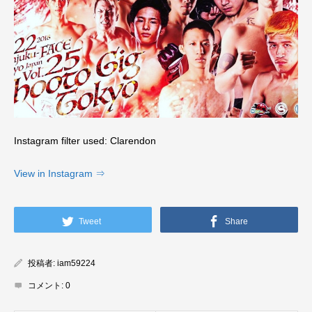
Instagram filter used: Clarendon
View in Instagram ⇒
Tweet
Share
投稿者:
iam59224
コメント:
0