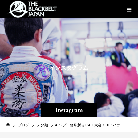
イ
ン
ス
タ
グ
ラ
ム
Instagram
ブログ
未分類
4.22プロ修斗新宿FACE大会！ Theパラエストラ沖縄から昨年度新人王旭那拳、ジョナタンバイエス出場します！ 松戸からも緒方、恐山、ツゲが出場！ ［全対戦カード］ ◆メインイベント バンタム級5分2R 金物屋の秀（同級環太平洋10位／SHOOTO GYM K’zFACTORY） vs 加藤ケンジ（K.O.SHOOTO GYM） ◆セミファイナル ライト級5分2R エドモンド金子（BRAVE） vs 宍戸 航太（SHOOTO GYM K’zFACTORY） ◆第7試合 ストロー級5分2R 木内崇雅（同級世界7位／和術慧舟會GODS） vs 旭那 拳（THEパラエストラ沖縄） ◆第6試合 MOBSTYLES Presents インフィニティリーグ2018ストロー級5分2R ニシダ☆ショー（同級世界3位／総合格闘技道場BURST） vs 新井 丈（キングダム立川コロッセオ） ◆第5試合 ウェルター級5分2R 田口泰地（roots） vs ジョナタン・バイエス（THEパラエストラ沖縄） ◆第4試合 フライ級5分2R 六本木 洋（総合格闘技道場STF） vs 恐山 陸奥太郎（パラエストラ松戸） ◆第3試合 フライ級5分2R RedPine☆大助（総合格闘技道場BURST） vs ツゲ ダイジ（パラエストラ松戸） ◆第2試合 フェザー級5分2R 久保村ヨシTERU（飛翔塾コンドル） vs 高橋孝徳（和術慧舟會AKZA） ◆第1試合 バンタム級5分2R 緒方 史朗（パラエストラ松戸） vs 木村 健（トライデントジム） ［大会名］SHOOTO GIG TOKYO Vol.25 ［日時］2018年4月22日（日） ［開場］17:30［開始］18:00 ※開場中にオープニングファイトを実施予定。 ［会場］東京・新宿FACE ［主催］株式会社サステイン ［チケット］VIP ￥10,000（完売）／RS ￥8,000／S ￥6,000（完売）／A ￥5,000（残り僅か） ※全席指定、税込み価格。 ※当日は500円増し。 ※ご入場の際、ドリンク代500円が別途必要になります。 ［チケット発売］2018年3月19日（月） ［チケット取扱所］ チケットぴあ 0570-02-9999［Pコード:594-730］ http://t.pia.jp/ フィットネスショップ水道橋 03-3265-4646 後楽園ホール 03-5800-9999 チケット&トラベルT-1 03-5275-2778 http://www.t-1.jp/tk/ 修斗GYM東京 03-3788-3042 ［お問い合せ］株式会社 サステイン 03-3788-3042 #shooto0422 #パラエストラ #沖縄 #那覇 #与儀 #MMA #shooto #コザ #総合格闘技 #修斗 #キックボクシング #柔術 #jiujitsu #ダイエット