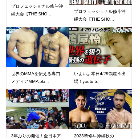
プロフェッショナル修斗沖
プロフェッショナル修斗沖
縄大会【THE SHO...
縄大会【THE SHO...
世界のMMAを伝える専門
いよいよ本日4/29鶴屋怜出
メディアMMA pla...
場！youtu.b...
3年ぶりの開催！全日本ア
2023斬修斗沖縄秋の