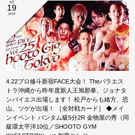
4月
19
2018
4.22プロ修斗新宿FACE大会！ Theパラエス
トラ沖縄から昨年度新人王旭那拳、ジョナタ
ンバイエス出場します！ 松戸からも緒方、恐
山、ツゲが出場！ ［全対戦カード］ ◆メイ
ンイベント バンタム級5分2R 金物屋の秀（同
級環太平洋10位／SHOOTO GYM