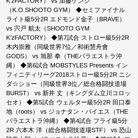
K’zFACTORY） vs 加藤ケンジ
（K.O.SHOOTO GYM） ◆セミファイナル
ライト級5分2R エドモンド金子（BRAVE）
vs 宍戸 航太（SHOOTO GYM
K’zFACTORY） ◆第7試合 ストロー級5分2R
木内崇雅（同級世界7位／和術慧舟會
GODS） vs 旭那 拳（THEパラエストラ沖
縄） ◆第6試合 MOBSTYLES Presents イン
フィニティリーグ2018ストロー級5分2R ニシ
ダ☆ショー（同級世界3位／総合格闘技道場
BURST） vs 新井 丈（キングダム立川コロッ
セオ） ◆第5試合 ウェルター級5分2R 田口泰
地（roots） vs ジョナタン・バイエス（THE
パラエストラ沖縄） ◆第4試合 フライ級5分
2R 六本木 洋（総合格闘技道場STF） vs 恐山