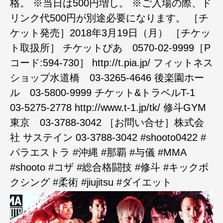
格。 ※当日は500円増し。 ※ご入場の際、ド
リンク代500円が別途必要になります。 ［チ
ケット発売］2018年3月19日（月） ［チケッ
ト取扱所］ チケットぴあ 0570-02-9999［P
コード:594-730］ http://t.pia.jp/ フィットネス
ショップ水道橋 03-3265-4646 後楽園ホー
ル 03-5800-9999 チケット&トラベルT-1
03-5275-2778 http://www.t-1.jp/tk/ 修斗GYM
東京 03-3788-3042 ［お問い合せ］株式会
社 サステイン 03-3788-3042 #shooto0422 #
パラエストラ #沖縄 #那覇 #与儀 #MMA
#shooto #コザ #総合格闘技 #修斗 #キックボ
クシング #柔術 #jiujitsu #ダイエット