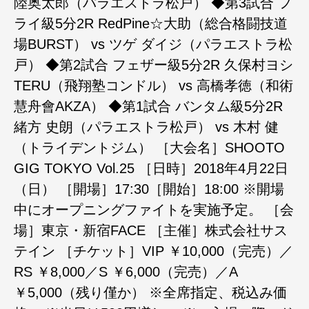
陸奥太郎（パラエストラ松戸） ◆第3試合 フ
ライ級5分2R RedPine☆大助（総合格闘技道
場BURST） vs ツゲ ダイジ（パラエストラ松
戸） ◆第2試合 フェザー級5分2R 久保村ヨシ
TERU（飛翔塾コンドル） vs 高橋孝徳（和術
慧舟會AKZA） ◆第1試合 バンタム級5分2R
緒方 史朗（パラエストラ松戸） vs 木村 健
（トライデントジム） ［大会名］SHOOTO
GIG TOKYO Vol.25 ［日時］2018年4月22日
（日） ［開場］17:30［開始］18:00 ※開場
中にオープニングファイトを実施予定。 ［会
場］東京・新宿FACE ［主催］株式会社サス
テイン ［チケット］VIP ￥10,000（完売）／
RS ￥8,000／S ￥6,000（完売）／A
￥5,000（残り僅か） ※全席指定、税込み価