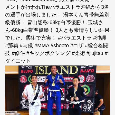
メントが行われTheパラエストラ沖縄から3名
の選手が出場しました！ 湯本くん青帯無差別
級優勝！ 畠山隆称-68kg白帯優勝！ 玉城さ
ん-68kg白帯準優勝！ 3人とも素晴らしい結果
でした、柔術で充実！ #パラエストラ #沖縄
#那覇 #与儀 #MMA #shooto #コザ #総合格闘
技 #修斗 #キックボクシング #柔術 #jiujitsu #
ダイエット