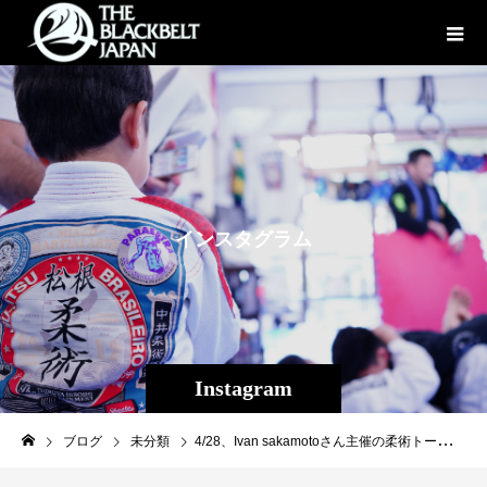
イ
ン
ス
タ
グ
ラ
ム
Instagram
ブログ
未分類
4/28、Ivan sakamotoさん主催の柔術トーナメントが行われTheパラエストラ沖縄から3名の選手が出場しました！ 湯本くん青帯無差別級優勝！ 畠山隆称-68kg白帯優勝！ 玉城さん-68kg白帯準優勝！ 3人とも素晴らしい結果でした、柔術で充実！ #パラエストラ #沖縄 #那覇 #与儀 #MMA #shooto #コザ #総合格闘技 #修斗 #キックボクシング #柔術 #jiujitsu #ダイエット