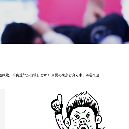
8年6月11日（月） ［チケット料金］ VIP 10,000円／パノラマ 8,000円／S 6,000円 ※全席指定、全て税込み価格。 ※入場時にドリンク代600円が必要（価格変更）。 ※当日は500円増し。 ※小学生以上はチケットが必要。 ［チケット取扱所］ チケット＆トラベル T-1 03-5275-2778 http://www.t-1.jp/tk/ 修斗GYM東京 03-3788-3042 ［お問い合せ］株式会社 サステイン 03-3788-3042 皆様応援よろしくお願いします！ #shooto0803 #パラエストラ #沖縄 #那覇 #与儀 #MMA #shooto #コザ #総合格闘技 #修斗 #キックボクシング #柔術 #jiujitsu #ダイエット