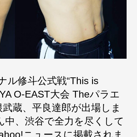
ル修斗公式戦“This is
YA O-EAST大会 Theパラエ
根武蔵、平良達郎が出場しま
ん中、渋谷で全力を尽くして
yahoo!ニュースに掲載されま