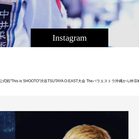
Instagram
o.jp/hl?a=20180702-00000013-gbr-fight ◆フライ級5分2R 仲宗根 武蔵（THEパラエストラ沖縄） vs 関口 祐冬（修斗ジム東京） ◆2018年度新人王決定トーナメント1回戦フライ級5分2R 平良 達郎（THEパラエストラ沖縄） vs 大竹 陽（SHOOTO GYM K’zFACTORY） ◼︎8.3 プロフェッショナル修斗公式戦 This is SHOOTO大会概要 ［大会名］プロフェッショナル修斗公式戦 This is SHOOTO Vol.2 ［日時］2018年8月3日（金） ［開場］18:00 ［開始］19:00 ［会場］東京/TSUTAYA O-East 東京都渋谷区道玄坂2-14-8 HP http://shibuya-o.com/ JR渋谷駅より徒歩7分 ［特別協賛］株式会社ドン・キホーテ ［認定］ISC ［協力］一般社団法人 日本修斗協会・MOBSTYLES ［主催］株式会社サステイン ［チケット発売］201