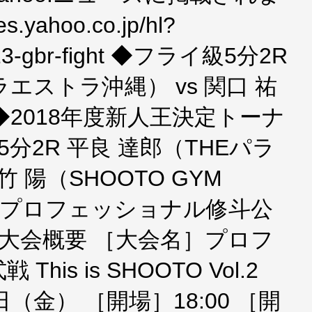
s.yahoo.co.jp/hl?
013-gbr-fight ◆フライ級5分2R
ラエストラ沖縄） vs 関口 祐
◆2018年度新人王決定トーナ
分2R 平良 達郎（THEパラ
竹 陽（SHOOTO GYM
︎8.3 プロフェッショナル修斗公
OOTO大会概要 ［大会名］プロフ
is is SHOOTO Vol.2
日（金） ［開場］18:00 ［開