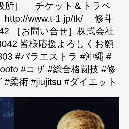
取扱所］ チケット＆トラベ
http://www.t-1.jp/tk/ 修斗
-3042 ［お問い合せ］株式会社
8-3042 皆様応援よろしくお願
0803 #パラエストラ #沖縄 #
hooto #コザ #総合格闘技 #修
術 #jiujitsu #ダイエット