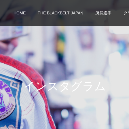
HOME
THE BLACKBELT JAPAN
所属選手
ク
イ
ン
ス
タ
グ
ラ
ム