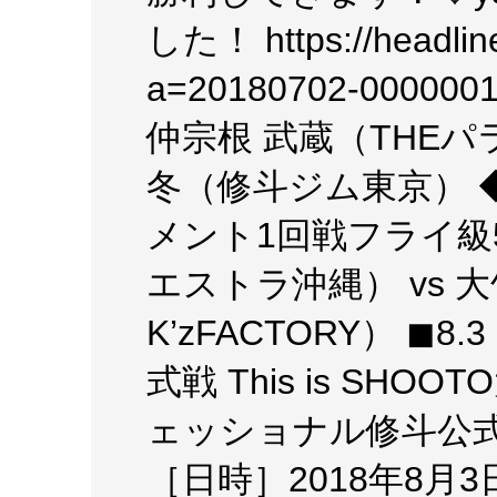
した！ https://headline
a=20180702-00000
仲宗根 武蔵（THEパ
冬（修斗ジム東京） 
メント1回戦フライ級5
エストラ沖縄） vs 大
K’zFACTORY） ◼
式戦 This is SH
ェッショナル修斗公式戦 Th
［日時］2018年8月3