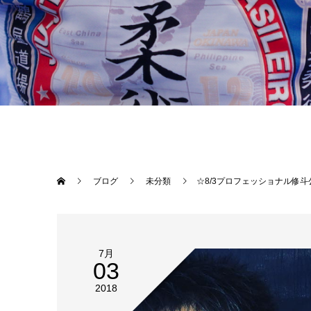
ブログ
未分類
☆8/3プロフェッショナル修斗公式戦“This is SHOOTO”渋谷TSUTAYA O-EAST大会 Theパラエストラ沖縄から仲宗根武蔵、平良達郎が出場します！ 真夏の東京ど真ん中、渋谷で全力を尽くして勝利してきます！ ↓ yahoo!ニュースに掲載されました！ https://headlines.yahoo.c
7月
03
2018