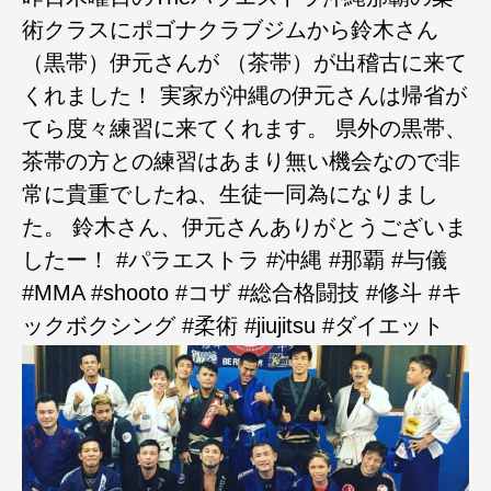
術クラスにポゴナクラブジムから鈴木さん
（黒帯）伊元さんが （茶帯）が出稽古に来て
くれました！ 実家が沖縄の伊元さんは帰省が
てら度々練習に来てくれます。 県外の黒帯、
茶帯の方との練習はあまり無い機会なので非
常に貴重でしたね、生徒一同為になりまし
た。 鈴木さん、伊元さんありがとうございま
したー！ #パラエストラ #沖縄 #那覇 #与儀
#MMA #shooto #コザ #総合格闘技 #修斗 #キ
ックボクシング #柔術 #jiujitsu #ダイエット