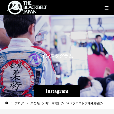
イ
ン
ス
タ
グ
ラ
ム
Instagram
ブログ
未分類
昨日木曜日のTheパラエストラ沖縄那覇の柔術クラスにポゴナクラブジムから鈴木さん（黒帯）伊元さんが （茶帯）が出稽古に来てくれました！ 実家が沖縄の伊元さんは帰省がてら度々練習に来てくれます。 県外の黒帯、茶帯の方との練習はあまり無い機会なので非常に貴重でしたね、生徒一同為になりました。 鈴木さん、伊元さんありがとうございましたー！ #パラエストラ #沖縄 #那覇 #与儀 #MMA #shooto #コザ #総合格闘技 #修斗 #キックボクシング #柔術 #jiujitsu #ダイエット