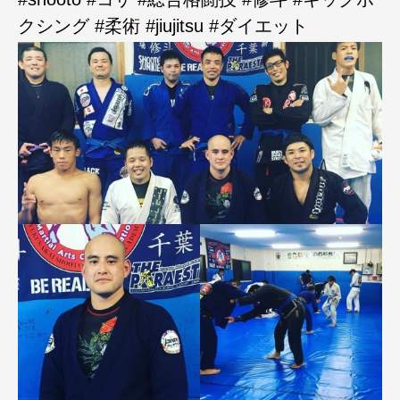
クシング #柔術 #jiujitsu #ダイエット