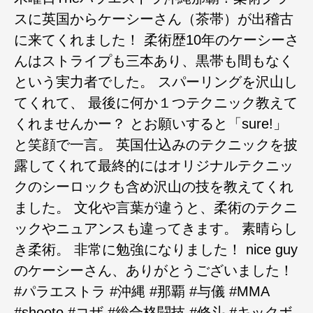
スに英国からケーシーさん（茶帯）が出稽古
に来てくれました！ 柔術歴10年のケーシーさ
んはストライプも三本あり、黒帯も間もなく
という実力者でした。 スパーリングを沢山し
てくれて、 最後に何か１つテクニック教えて
くれませんかー？ とお願いすると「sure!」
と笑顔で一言。 英国仕込みのテクニックを披
露してくれて最終的にはオリジナルテクニッ
クのシーロックも含め沢山の技を教えてくれ
ました。 文化や言葉が違うと、柔術のテクニ
ックやニュアンスも違ってきます。 素晴らし
き柔術。 非常に勉強になりました！ nice guy
のケーシーさん、ありがとうございました！
#パラエストラ #沖縄 #那覇 #与儀 #MMA
#shooto #コザ #総合格闘技 #修斗 #キックボ