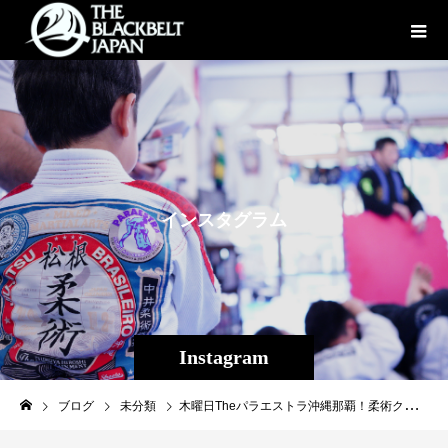
イ
ン
ス
タ
グ
ラ
ム
Instagram
ブログ
未分類
木曜日Theパラエストラ沖縄那覇！柔術クラスに英国からケーシーさん（茶帯）が出稽古に来てくれました！ 柔術歴10年のケーシーさんはストライプも三本あり、黒帯も間もなくという実力者でした。 スパーリングを沢山してくれて、 最後に何か１つテクニック教えてくれませんかー？ とお願いすると「sure!」と笑顔で一言。 英国仕込みのテクニックを披露してくれて最終的にはオリジナルテクニックのシーロックも含め沢山の技を教えてくれました。 文化や言葉が違うと、柔術のテクニックやニュアンスも違ってきます。 素晴らしき柔術。 非常に勉強になりました！ nice guyのケーシーさん、ありがとうございました！ #パラエストラ #沖縄 #那覇 #与儀 #MMA #shooto #コザ #総合格闘技 #修斗 #キックボクシング #柔術 #jiujitsu #ダイエット