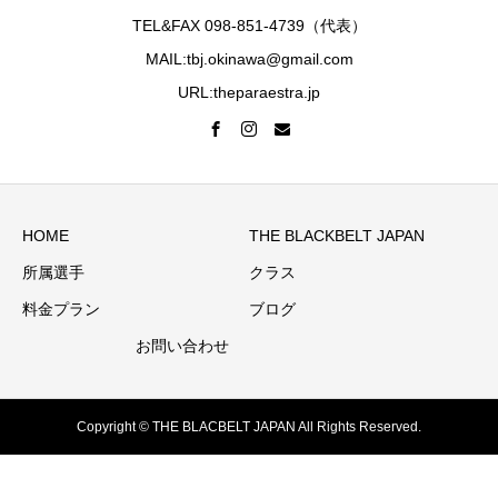
TEL&FAX 098-851-4739（代表）
MAIL:tbj.okinawa@gmail.com
URL:theparaestra.jp
HOME
THE BLACKBELT JAPAN
所属選手
クラス
料金プラン
ブログ
お問い合わせ
Copyright © THE BLACBELT JAPAN All Rights Reserved.