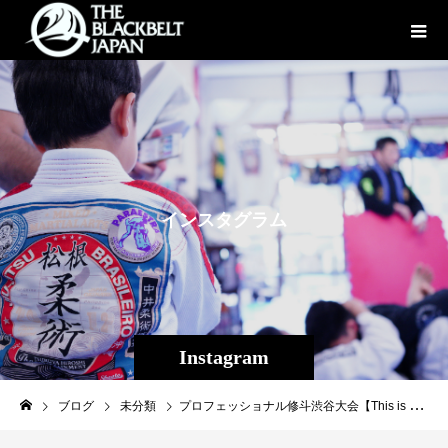
イ
ン
ス
タ
グ
ラ
ム
Instagram
ブログ
未分類
プロフェッショナル修斗渋谷大会【This is Shoot vol.2】Theパラエストラ沖縄から出場した仲宗根武蔵、平良達郎共に勝利しました！ 武蔵は判定3-0の完封で去年から数えてこれで3連勝！ 達郎はストレート〜マウント肘〜三角で絞め落としデビュー戦勝利！ 2人とも良い内容でした、 ヤッタゼ！！！ 応援ありがとうございました！ #shooto0803 #パラエストラ #沖縄 #那覇 #与儀 #MMA #shooto #コザ #総合格闘技 #修斗 #キックボクシング #柔術 #jiujitsu #ダイエット