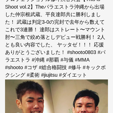
Shoot vol.2】Theパラエストラ沖縄から出場
した仲宗根武蔵、平良達郎共に勝利しまし
た！ 武蔵は判定3-0の完封で去年から数えて
これで3連勝！ 達郎はストレート〜マウント
肘〜三角で絞め落としデビュー戦勝利！ 2人
とも良い内容でした、 ヤッタゼ！！！ 応援
ありがとうございました！ #shooto0803 #パ
ラエストラ #沖縄 #那覇 #与儀 #MMA
#shooto #コザ #総合格闘技 #修斗 #キックボ
クシング #柔術 #jiujitsu #ダイエット