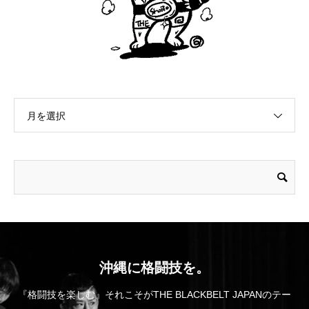
月を選択
沖縄に格闘技を。
『格闘技を楽しむ』それこそがTHE BLACKBELT JAPANのテー