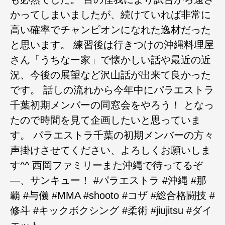
かってしまいましたが、続けていれば非常に
高い確率でチャンピオンになれた逸材だった
と思います。 練習後は行きつけの沖縄料理屋
さん「うちなー家」で懐かしい話や最近の近
況、今後の展望など沢山話が出来て良かった
です。 話しの流れから今年中にパラエストラ
千葉初期メンバーの同窓会をやろう！ となっ
たので時間を見て企画したいと思っていま
す。 パラエストラ千葉の初期メンバーの方々
声掛けさせてください、よろしくお願いしま
す^^ 西岡ファミリーまた沖縄で待ってるぞ
―、サンキュー！ #パラエストラ #沖縄 #那
覇 #与儀 #MMA #shooto #コザ #総合格闘技 #
修斗 #キックボクシング #柔術 #jiujitsu #ダイ