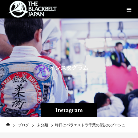
イ
ン
ス
タ
グ
ラ
ム
Instagram
ブログ
未分類
昨日はパラエストラ千葉の伝説のプロシューター西岡裕ファミリーがTheパラエストラ沖縄に練習に来てくれました！ 息子の修斗くんとミサキちゃんはキッズクラスから参加、大人クラスも参加してくれました。 子供もいるんで柔術クラスまで参加したら帰りますー、と初めは言っていましたが、 闘志が湧いてきたのか柔術クラス後の修斗クラスも、 やっぱり参加していいですか？！ と、グラップリングスパーリングもガンガンしていって結局最後の時間まで練習していきました！ １６，７年前、高校生でパラエストラ千葉に入会した西岡は当時練習がとにかく楽しかったようで、毎日毎日練習に来てパラエストラ千葉のジムに西岡がいない日はなく、プロになるのも必然でした。 目の怪我により試合から遠ざかってしまいましたが、続けていれば非常に高い確率でチャンピオンになれた逸材だったと思います。 練習後は行きつけの沖縄料理屋さん「うちなー家」で懐かしい話や最近の近況、今後の展望など沢山話が出来て良かったです。 話しの流れから今年中にパラエストラ千葉初期メンバーの同窓会をやろう！ となったので時間を見て企画したいと思っています。 パラエストラ千葉の初期メンバーの方々声掛けさせてください、よろしくお願いします^^ 西岡ファミリーまた沖縄で待ってるぞ―、サンキュー！ #パラエストラ #沖縄 #那覇 #与儀 #MMA #shooto #コザ #総合格闘技 #修斗 #キックボクシング #柔術 #jiujitsu #ダイエット