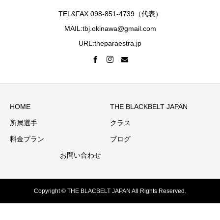
TEL&FAX 098-851-4739（代表）
MAIL:tbj.okinawa@gmail.com
URL:theparaestra.jp
HOME
THE BLACKBELT JAPAN
所属選手
クラス
料金プラン
ブログ
お問い合わせ
Copyright © THE BLACBELT JAPAN All Rights Reserved.