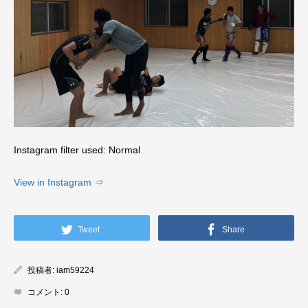
Instagram filter used: Normal
View in Instagram ⇒
Tweet
Share
投稿者:
iam59224
コメント:
0