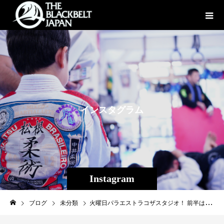
イ
ン
ス
タ
グ
ラ
ム
Instagram
ブログ
未分類
火曜日パラエストラコザスタジオ！ 前半は柔術クラス^ – ^ キッズから大人まで楽しく技練習しています！ 後半は修斗クラス?‍♂️ レスリング技術をやってグラップリング、総合のスパーリングをガンガンまわしてます！！ #パラエストラ#コザ#与儀#那覇#shooto#柔術#jiujitsu#沖縄#mma#フィットネス#ダイエット