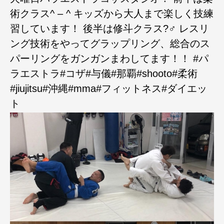
術クラス^ – ^ キッズから大人まで楽しく技練
習しています！ 後半は修斗クラス?‍♂️ レスリ
ング技術をやってグラップリング、総合のス
パーリングをガンガンまわしてます！！ #パ
ラエストラ#コザ#与儀#那覇#shooto#柔術
#jiujitsu#沖縄#mma#フィットネス#ダイエッ
ト