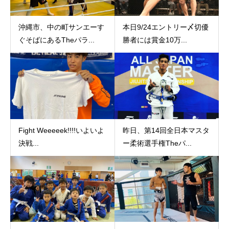
沖縄市、中の町サンエーす
本日9/24エントリー〆切優
ぐそばにあるTheパラ...
勝者には賞金10万...
Fight Weeeeek!!!!いよいよ
昨日、第14回全日本マスタ
決戦...
ー柔術選手権Theパ...