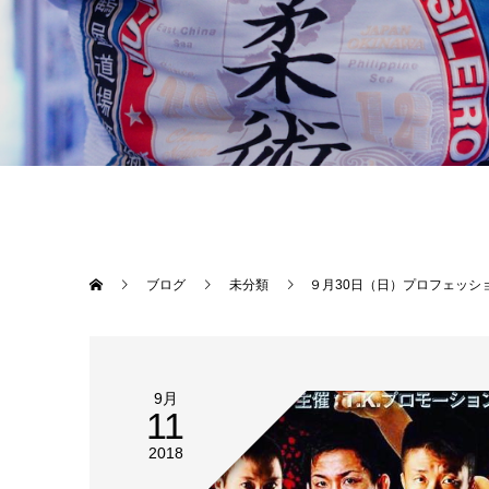
ブログ
未分類
９月30日（日）プロフェッショナル修斗大阪大会【BORDER-season10】にTheパラエストラ沖縄から山城翔が出場します！ 今回の相手は強敵、奇天烈選手。 8月の大会から、武蔵、達郎、拳、優介と皆勝利し波に乗ってるTheパラエストラ沖縄勢、翔にもしっかり勝ってもらい11・25修斗沖縄大会に繋いでもらおうと思います。 応援よろしくお願いします！ チケットはTheパラエストラ沖縄からも購入することができます。遠く大
9月
11
2018