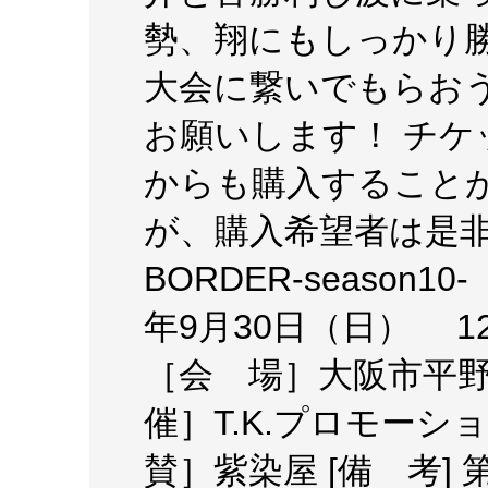
勢、翔にもしっかり勝
大会に繋いでもらお
お願いします！ チケ
からも購入すること
が、購入希望者は是非
BORDER-season10
年9月30日（日） 12
［会 場］大阪市平
催］T.K.プロモーシ
賛］紫染屋 [備 考] 