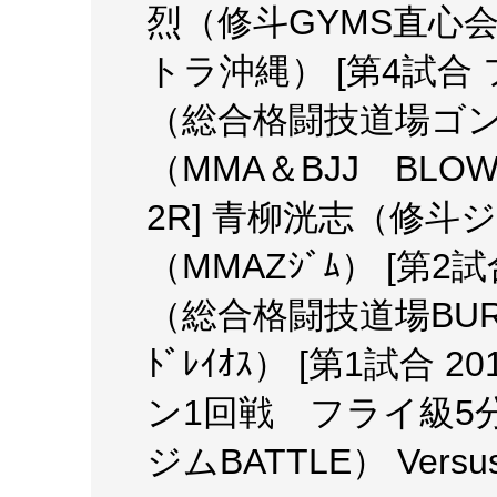
烈（修斗GYMS直心会）
トラ沖縄） [第4試合 
（総合格闘技道場ゴンズ
（MMA＆BJJ BLO
2R] 青柳洸志（修斗ジ
（MMAZｼﾞﾑ） [第2
（総合格闘技道場BURST
ﾄﾞﾚｲｵｽ） [第1試合
ン1回戦 フライ級5分
ジムBATTLE） Vers