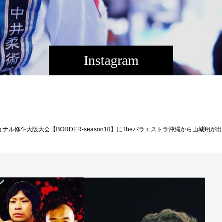
Instagram
阪ですが、購入希望者は是非ご連絡下さい！ ［大会名］BORDER-season10-「The2nd」 ［日 時］2018年9月30日（日） 12：30開場／13：00開始 ［会 場］大阪市平野区／平野区民ホール ［主 催］T.K.プロモーション ［認 定］ISC ［協 賛］紫染屋 [備 考] 第一部プロ修斗、第二部ﾌﾟﾛｷｯｸﾎﾞｸｼﾝｸﾞの入れ替え制 [メインイベント フライ級5分3R] 亀島聖児（修斗GYMS直心会） Versus 梶川卓（スカーフィスト） [第8試合 フェザー級5分3R] 天草ストロンガー四郎（チームソフトコンタクト） Versus 鍵山onion雄介（総合格闘技道場コブラ会） [第7試合フライ級5分2R] 大里洋志（スカーフィスト） Versus 藤田健吾（総合格闘技道場reliable） [第6試合 フライ級5分2R] 小堀貴宏（総合格闘技道場ゴンズジム） Versus 黒石大資（スカーフィスト） [第5試合 バンタム級5分2R] 奇天烈（修斗GYMS直心会） Versus 山城翔（パラエストラ沖縄） [第4試合 フライ級5分2R] 増田恭介（総合格闘技道場ゴンズジム） Versus 西村大地（MMA＆BJJ BLOWS） [第3試合 バンタム級5分2R] 青柳洸志（修斗ジム神戸） Versus 福