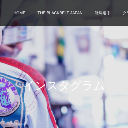
HOME
THE BLACKBELT JAPAN
所属選手
ク
イ
ン
ス
タ
グ
ラ
ム