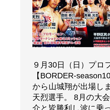
９月30日（日）プロ
【BORDER-seaso
から山城翔が出場しま
天烈選手。 8月の大
介と皆勝利し波に乗っ