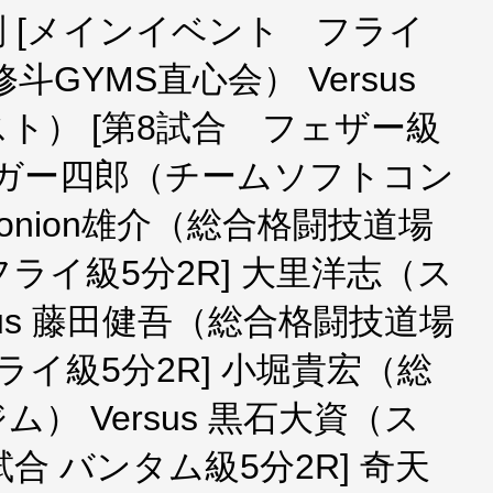
え制 [メインイベント フライ
斗GYMS直心会） Versus
ト） [第8試合 フェザー級
ロンガー四郎（チームソフトコン
鍵山onion雄介（総合格闘技道場
フライ級5分2R] 大里洋志（ス
sus 藤田健吾（総合格闘技道場
合 フライ級5分2R] 小堀貴宏（総
） Versus 黒石大資（ス
合 バンタム級5分2R] 奇天