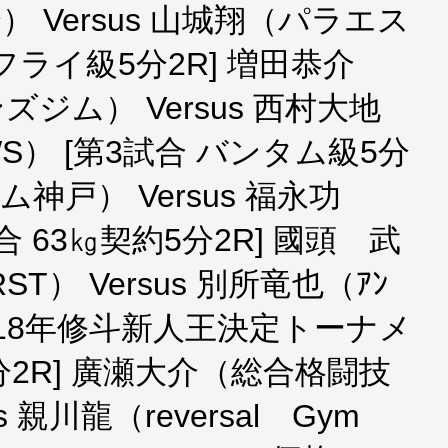
 Versus 山城翔（パラエス
フライ級5分2R] 増田恭介
ジム） Versus 西村大地
WS） [第3試合 バンタム級5分
ム神戸） Versus 福永功
試合 63㎏契約5分2R] 國頭 武
） Versus 別所竜也（ｱﾝ
 2018年修斗新人王決定トーナメ
2R] 廣瀬大介（総合格闘技
us 親川龍（reversal Gym