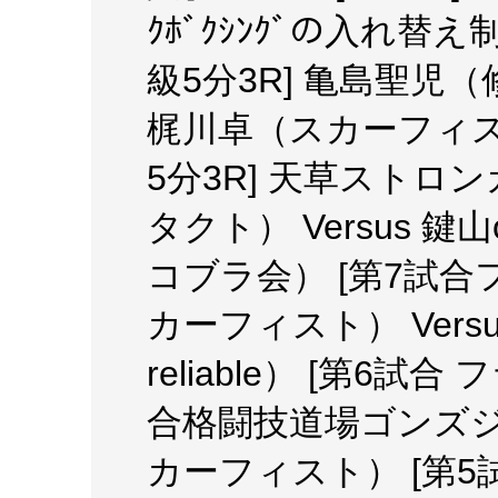
ｸﾎﾞｸｼﾝｸﾞの入れ替
級5分3R] 亀島聖児（修
梶川卓（スカーフィス
5分3R] 天草スト
タクト） Versus 
コブラ会） [第7試合
カーフィスト） Ver
reliable） [第6試
合格闘技道場ゴンズジム
カーフィスト） [第5試