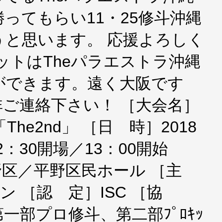
ってもらい11・25修斗沖縄
うと思います。 応援よろしく
ットはTheパラエストラ沖縄
ができます。遠く大阪です
ご連絡下さい！ ［大会名］
-「The2nd」 ［日 時］2018
：30開場／13：00開始
野区／平野区民ホール ［主
ョン ［認 定］ISC ［協
第一部プロ修斗、第二部ﾌﾟﾛｷｯ