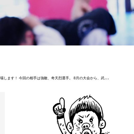
永功（MMAZｼﾞﾑ） [第2試合 63㎏契約5分2R] 國頭 武（総合格闘技道場BURST） Versus 別所竜也（ｱﾝﾄﾞﾚｲｵｽ） [第1試合 2018年修斗新人王決定トーナメン1回戦 フライ級5分2R] 廣瀬大介（総合格闘技ジムBATTLE） Versus 親川龍（reversal Gym OKINAWA CROSS×LINE） ［チケット価格］ SRS席：8,000円 RS席：6,000円※残り僅か BORDER席：6000円（舞台上） S席：5,000円 立見席：4000円※指定席が無くなり次第販売 ［チケット発売開始日］発売中 ［チケット販売所］ TKプロモーション TEL:06-7892-6868 各出場ジム ［お問い合わせ］T.K.プロモーション TEL：06-7892-6868 #shooto0930 #パラエストラ #沖縄 #那覇 #与儀 #MMA #shooto #コザ #総合格闘技 #修斗 #キックボクシング #柔術 #jiujitsu #ダイエット