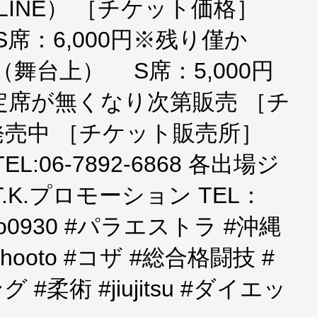
S×LINE） ［チケット価格］
RS席：6,000円※残り僅か
円（舞台上） S席：5,000円
指定席が無くなり次第販売 ［チ
売中 ［チケット販売所］
:06-7892-6868 各出場ジ
.K.プロモーション TEL：
hooto0930 #パラエストラ #沖縄
shooto #コザ #総合格闘技 #
柔術 #jiujitsu #ダイエッ