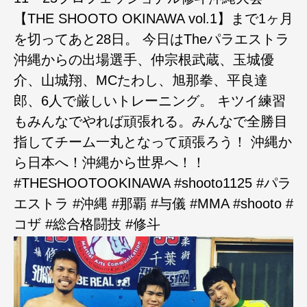
【THE SHOOTO OKINAWA vol.1】まで1ヶ月
を切ってあと28日。 今日はTheパラエストラ
沖縄からの出場選手、仲宗根武蔵、玉城優
介、山城翔、MCたわし、旭那拳、平良達
郎、6人で厳しいトレーニング。 キツイ練習
もみんなでやれば頑張れる。みんなで全勝目
指してチーム一丸となって頑張ろう！ 沖縄か
ら日本へ！沖縄から世界へ！！
#THESHOOTOOKINAWA #shooto1125 #パラ
エストラ #沖縄 #那覇 #与儀 #MMA #shooto #
コザ #総合格闘技 #修斗