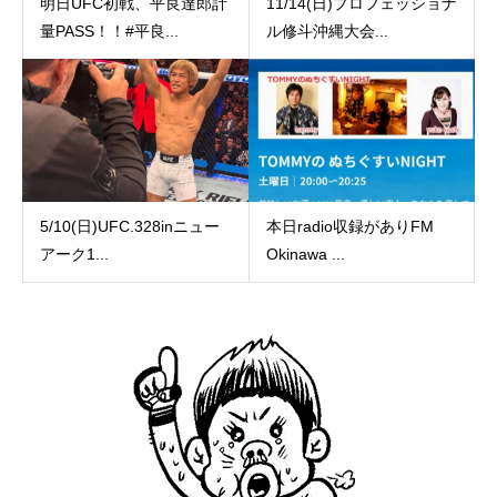
明日UFC初戦、平良達郎計
11/14(日)プロフェッショナ
量PASS！！#平良...
ル修斗沖縄大会...
5/10(日)UFC.328inニュー
本日radio収録がありFM
アーク1...
Okinawa ...