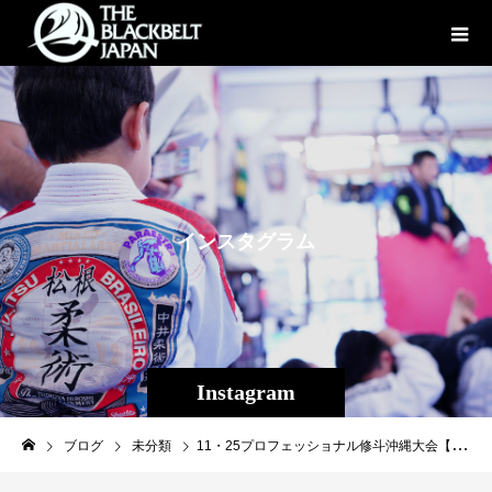
イ
ン
ス
タ
グ
ラ
ム
Instagram
ブログ
未分類
11・25プロフェッショナル修斗沖縄大会【THE SHOOTO OKINAWA vol.1】まで1ヶ月を切ってあと28日。 今日はTheパラエストラ沖縄からの出場選手、仲宗根武蔵、玉城優介、山城翔、MCたわし、旭那拳、平良達郎、6人で厳しいトレーニング。 キツイ練習もみんなでやれば頑張れる。みんなで全勝目指してチーム一丸となって頑張ろう！ 沖縄から日本へ！沖縄から世界へ！！ #THESHOOTOOKINAWA #shooto1125 #パラエストラ #沖縄 #那覇 #与儀 #MMA #shooto #コザ #総合格闘技 #修斗