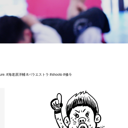
 future. #海老原洋輔 #パラエストラ #shooto #修斗