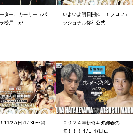
ーター、カーリー（パ
いよいよ明日開催！！プロフェ
松戸）が...
ッショナル修斗公式...
1/27(日)17:30〜開
２０２４年斬修斗沖縄春の
陣！！！４/１４(日)...