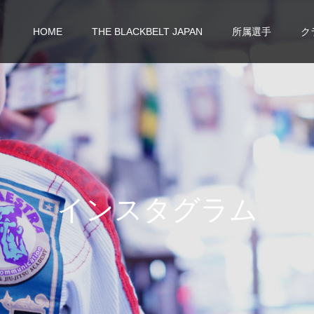
HOME
THE BLACKBELT JAPAN
所属選手
ク
イ
ン
ス
タ
グ
ラ
ム