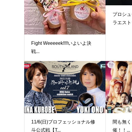
プロシュ
ラエストラ
Fight Weeeeek!!!!いよいよ決
戦...
11/6(日)プロフェッショナル修
間も無く！1
斗公式戦【T...
催！！...