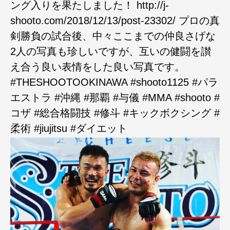
ング入りを果たしました！ http://j-
shooto.com/2018/12/13/post-23302/ プロの真
剣勝負の試合後、中々ここまでの仲良さげな
2人の写真も珍しいですが、互いの健闘を讃
え合う良い表情をした良い写真です。
#THESHOOTOOKINAWA #shooto1125 #パラ
エストラ #沖縄 #那覇 #与儀 #MMA #shooto #
コザ #総合格闘技 #修斗 #キックボクシング #
柔術 #jiujitsu #ダイエット