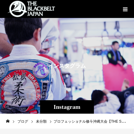
イ
ン
ス
タ
グ
ラ
ム
Instagram
ブログ
未分類
プロフェッショナル修斗沖縄大会【THE SHOOTO OKINAWA】のメインで福田龍彌選手（MIBURO/世界ランキング8位）と引き分けた仲宗根武蔵（Theパラエストラ沖縄）が沖縄県在住選手として初めて修斗世界ランキング入りを果たしました！ http://j-shooto.com/2018/12/13/post-23302/ プロの真剣勝負の試合後、中々ここまでの仲良さげな2人の写真も珍しいですが、互いの健闘を讃え合う良い表情をした良い写真です。 #THESHOOTOOKINAWA #shooto1125 #パラエストラ #沖縄 #那覇 #与儀 #MMA #shooto #コザ #総合格闘技 #修斗 #キックボクシング #柔術 #jiujitsu #ダイエット