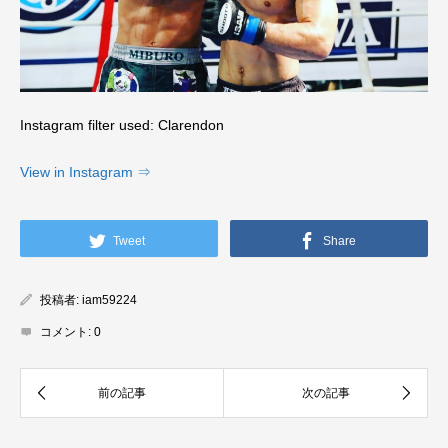
Instagram filter used: Clarendon
View in Instagram ⇒
Tweet
Share
投稿者:
iam59224
コメント:
0