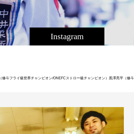
Instagram
修斗フライ級世界チャンピオン） 岡田 遼（修斗世界バンタム級ランカー）恐山陸奥太郎（パラエストラ松戸プロシューター）山城翔（Theパラエストラ沖縄プロシューター）とパラエストラ松戸で練習しました。良い練習が出来ました。 さあ来年の戦いは既に始まっています。 パラエストラ千葉ネットワーク、