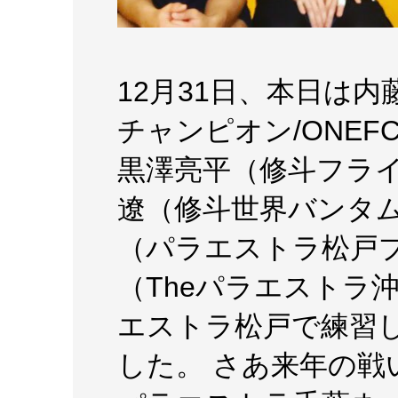
12月31日、本日は
チャンピオン/ONE
黒澤亮平（修斗フライ
遼（修斗世界バンタ
（パラエストラ松戸
（Theパラエストラ
エストラ松戸で練習
した。 さあ来年の戦