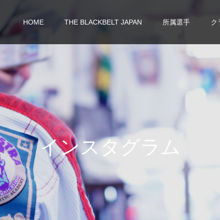
HOME
THE BLACKBELT JAPAN
所属選手
ク
イ
ン
ス
タ
グ
ラ
ム