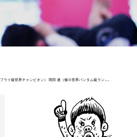
Theパラエストラ沖縄、良い一年を祈願して来年に向けて頑張ろう！ #パラエストラ #沖縄 #那覇 #与儀 #MMA #shooto #コザ #総合格闘技 #修斗 #キックボクシング #柔術 #jiujitsu #ダイエット