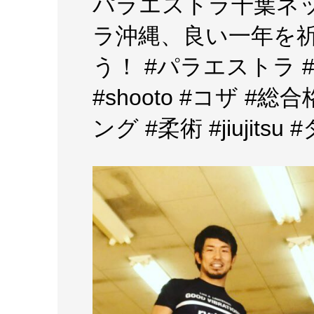
パラエストラ千葉ネッ
ラ沖縄、良い一年を
う！ #パラエストラ #
#shooto #コザ #
ング #柔術 #jiujits