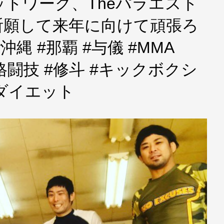
トワーク、Theパラエスト
祈願して来年に向けて頑張ろ
沖縄 #那覇 #与儀 #MMA
総合格闘技 #修斗 #キックボクシ
u #ダイエット