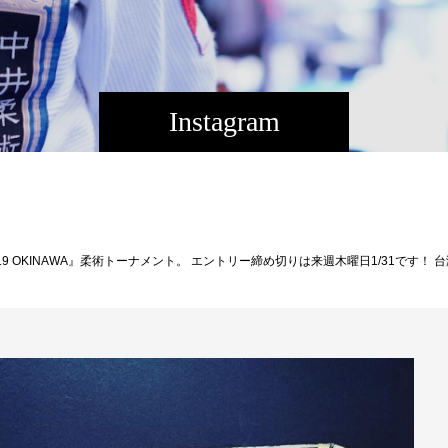
Instagram
ントリー、県内柔術家の皆様ドシドシエントリーよろしくお願い致します！ 写真はチームポイントトロフィー。 柔術エントリーはコチラ https://www.dumau.org/mainEvent/info/339 再開しました、ノーギエントリーはコチラから https://www.dumau.org/mainEvent/info/370 前回の沖縄大会のレポートです。 http://btbrasil.livedoor.biz/arch