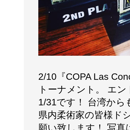
2/10『COPA Las Co
トーナメント。 エン
1/31です！ 台湾
県内柔術家の皆様ド
願い致します！ 写