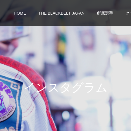
HOME
THE BLACKBELT JAPAN
所属選手
ク
イ
ン
ス
タ
グ
ラ
ム