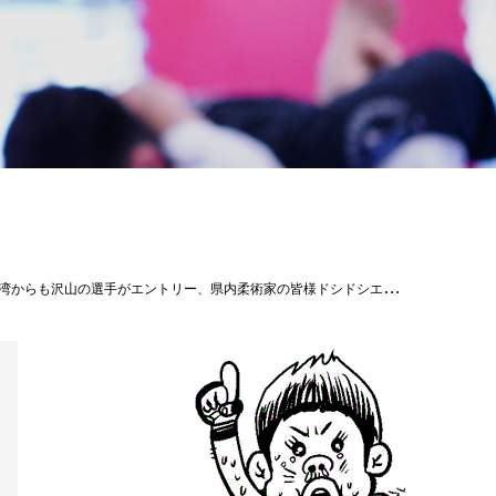
ives/55770290.html 女子の試合 http://btbrasil.livedoor.biz/archives/55770292.html #柔術 #ラスコンチャス #パラエストラ #沖縄 #那覇 #与儀 #MMA #shooto #コザ #総合格闘技 #修斗 #キックボクシング #柔術 #jiujitsu #ダイエット