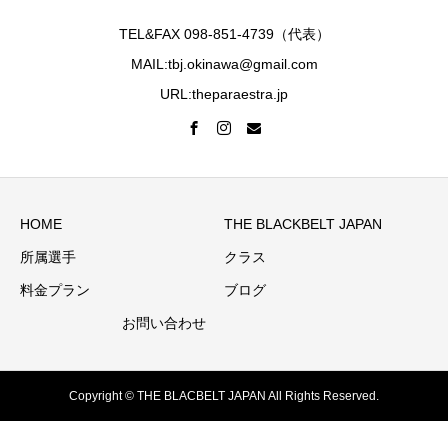
TEL&FAX 098-851-4739（代表）
MAIL:tbj.okinawa@gmail.com
URL:theparaestra.jp
HOME
THE BLACKBELT JAPAN
所属選手
クラス
料金プラン
ブログ
お問い合わせ
Copyright © THE BLACBELT JAPAN All Rights Reserved.