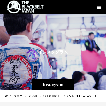
イ
ン
ス
タ
グ
ラ
ム
Instagram
ブログ
未分類
２/１０柔術トーナメント【COPA LAS CONCHAS 2019 OKINAWA】大会が無事終了いたしました！ 黒帯の見応えのあるスーパーファイト、オープントーナメントもあり参加者２００名を超える。沖縄では過去最大規模の柔術大会となりました。 Theパラエストラ沖縄からはキッズに一般クラス、沢山の生徒が参加しました。 見事な勝利あり、悔しい敗北あり、それぞれ様々な結果でしたが、試合は出場してチャレンジする事に意義があり、この経験は勝敗に関わらず今後の柔術ライフに必ずプラスに生かされます。 大会アテンド、セコンド業務が多忙であった為、写真を取れていない方ご容赦ください。 試合後は皆いい表情をしています、さあまた楽しんでトレーニングに励んでいきましょう！ 今週土曜日はコパラスコンチャス大会打ち上げも企画されていますね、楽しみましょう！！ #コパラスコンチャス #パラエストラ #沖縄 #那覇 #与儀 #MMA #shooto #コザ #総合格闘技 #修斗 #キックボクシング #柔術 #jiujitsu #ダイエット