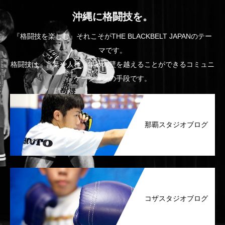
沖縄に格闘技を。
『格闘技を楽しむ』それこそがTHE BLACKBELT JAPANのテー
マです。
格闘技は、言葉や人種、年齢の壁を越えることができるコミュニ
ケーションの手段です。
那覇スタジオブログ
コザスタジオブログ