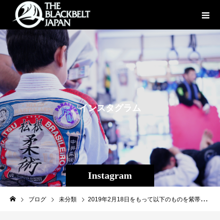
イ
ン
ス
タ
グ
ラ
ム
Instagram
ブログ
未分類
2019年2月18日をもって以下のものを紫帯とする。 桑原 健輔（Theパラエストラ沖縄） 2019年2月18日をもって以下のものを青帯とする。 榎本 神月（Theパラエストラ沖縄） 先日のCOPA LASCONCHAS OKINAWAの試合が評価されての帯昇格です。 健輔はオープンクラスにて、90kg近いアメリカの選手を2人勝ち抜き3位、 ジャムは前回に引き続き3回勝利で白帯2回目の優勝。 2人とも満を持しての帯昇格と言っても良いと思います。 これに甘んじることなく今後とも更なる高みを目指し頑張って行こう！ 2人ともおめでとう！ #旭那拳 #榎本神月 #パラエストラ #沖縄 #那覇 #与儀 #MMA #shooto #コザ #総合格闘技 #修斗 #キックボクシング #柔術 #jiujitsu #ダイエット