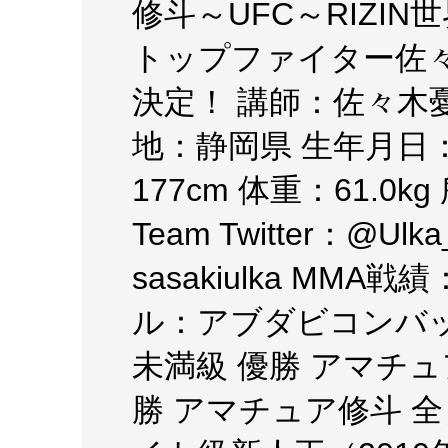
修斗～UFC～RIZI
トップファイター佐
決定！ 講師：佐々木憂流
地：静岡県 生年月日：1
177cm 体重：61.0kg 所
Team Twitter：@Ulka
sasakiulka MMA
ル：アブダビコンバット AS
未満級 優勝 アマチ
勝 アマチュア修斗 