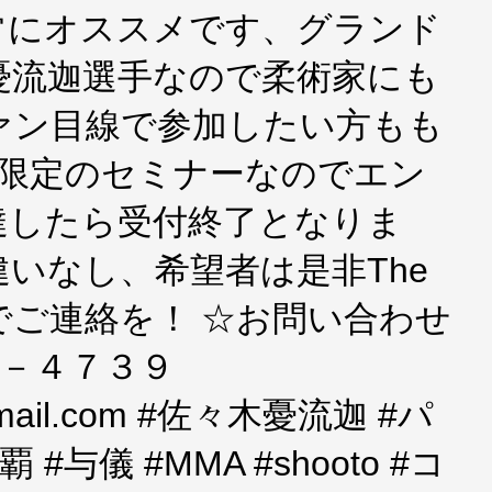
常にオススメです、グランド
憂流迦選手なので柔術家にも
ァン目線で参加したい方もも
名限定のセミナーなのでエン
達したら受付終了となりま
いなし、希望者は是非The
でご連絡を！ ☆お問い合わせ
１－４７３９
e@gmail.com #佐々木憂流迦 #パ
#与儀 #MMA #shooto #コ