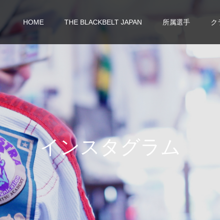
HOME
THE BLACKBELT JAPAN
所属選手
ク
イ
ン
ス
タ
グ
ラ
ム