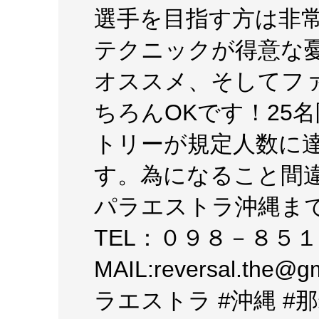
選手を目指す方は非
テクニックが得意な
オススメ、そしてフ
ちろんOKです！25
トリーが規定人数に
す。為になること間違
パラエストラ沖縄ま
TEL：０９８－８５
MAIL:reversal.th
ラエストラ #沖縄 #那覇 