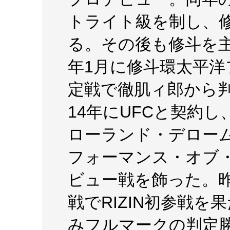
トライト級を制し、
る。その後も修斗を主
年1月に修斗環太平
定戦で徹肌ィ郎から
14年にUFCと契約し
ローランド・デローム
フォーマンス・オブ
ビュー戦を飾った。
戦でRIZIN初参戦
みフルマークの判定