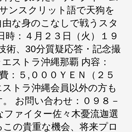
」はサンスクリット語で天狗を
自由な身のこなしで戦うスタ
日時：４月２３日（火）１９
技術、30分質疑応答・記念撮
ラエストラ沖縄那覇 内容：
加費：５,０００ＹＥＮ（２５
ラエストラ沖縄会員以外の方も
。 お問い合わせ：０９８－
なファイター佐々木憂流迦選
るこの貴重な機会、将来プロ