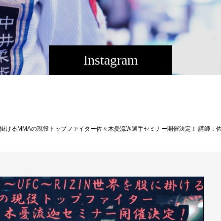
Instagram
RIAL 2013 66kg未満級 優勝 アマチュア修斗 関東選手権大会 優勝 アマチュア修斗 全日本選手権 準優勝 修斗ライト級新人王（2010年） 第3代修斗環太平洋フェザー級王座 第1回全日本グラップリング選手権2015 フライ級 優勝 表彰：UFC パフォーマンス・オブ・ザ・ナイト（2回） 修斗 新人王技能賞（2010年） 日本が誇るMMAレジェンド五味隆典に憧れてプロのMMAファイターを目指す。飛龍高校でレスリング部に所属し、全国高校生グレコローマン選手権ベスト16進出。高校卒業後に和術慧舟會駿河道場へ入門し、全日本アマチュア修斗選手権ライト級準優勝、10年4月にCAGE FORCEでプロデビュー。同年の修斗新人王決定トーナメントライト級を制し、修斗新人王と技能賞を受賞する。その後も修斗を主戦場にキャリアを積み、13年1月に修斗環太平洋フェザー級チャンピオン決定戦で徹肌ィ郎から判定で勝利して王座を獲得。14年にUFCと契約し、8月に行われたUFC初戦でローランド・デロームから1R一本勝ちを収め、パフォーマンス・オブ・ザ・ナイト受賞と驚愕のデビュー戦を飾った。昨年大晦日、マネル・ケイプ 戦でRIZIN初参戦を果たし、得意の寝技に持ち込みフルマークの判定勝利を収めた。リングネームの「憂流迦(Ulka)」はサンスクリット語で天狗を意味し、型のない、自由な身のこなしで戦うスタイルを得意とす