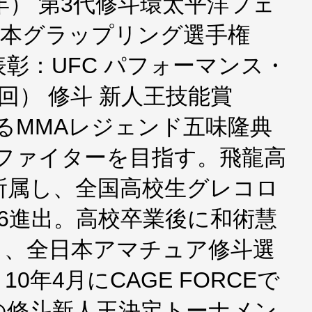
年） 第3代修斗環太平洋フェ
日本グラップリング選手権
 表彰：UFC パフォーマンス・
回） 修斗 新人王技能賞
誇るMMAレジェンド五味隆典
Aファイターを目指す。飛龍高
所属し、全国高校生グレコロ
6進出。高校卒業後に和術慧
し、全日本アマチュア修斗選
0年4月にCAGE FORCEで
の修斗新人王決定トーナメン