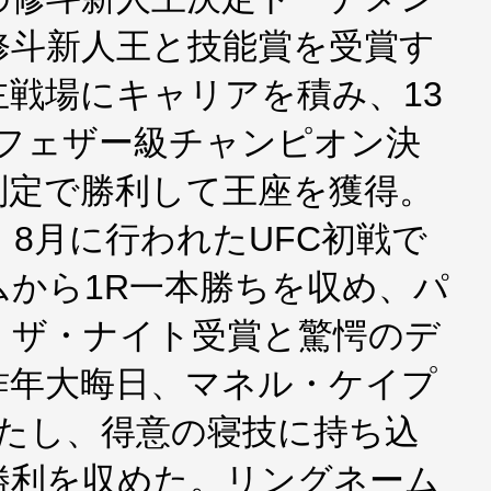
修斗新人王と技能賞を受賞す
戦場にキャリアを積み、13
洋フェザー級チャンピオン決
判定で勝利して王座を獲得。
、8月に行われたUFC初戦で
から1R一本勝ちを収め、パ
・ザ・ナイト受賞と驚愕のデ
昨年大晦日、マネル・ケイプ
を果たし、得意の寝技に持ち込
勝利を収めた。リングネーム