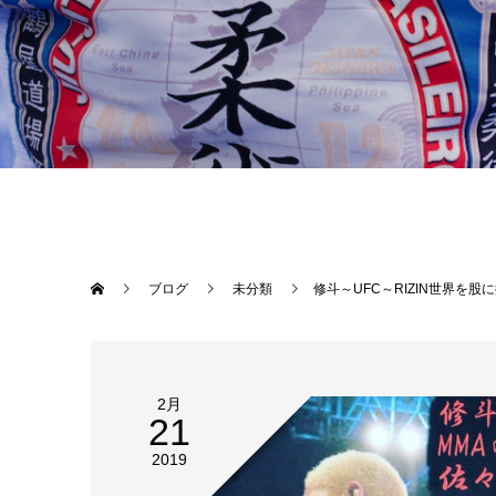
ブログ
未分類
修斗～UFC～RIZIN世界を股に掛けるMMAの現役トップファイター佐々木憂流迦選手セミナー開催決定！ 講師：佐々木憂流迦（Ulka Sasak） 出身地：静岡県 生年月日：1989年10月7日 身長：177cm 体重：61.0kg 所属：Serra Longo Fight Team Twitter：@Ulka_Sasaki Instagram：sasakiulka MMA戦績：30戦22勝6敗 獲得タイトル：アブダビコンバット ASIA T
2月
21
2019