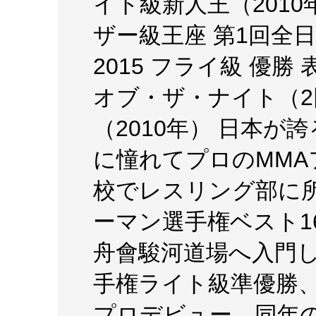
イト級新人王（2010
ザー級王座 第1回全
2015 フライ級 優勝
オブ・ザ・ナイト（2
（2010年） 日本が
に憧れてプロのMM
校でレスリング部に
ーマン選手権ベスト1
舟會駿河道場へ入門
手権ライト級準優勝、1
プロデビュー。同年