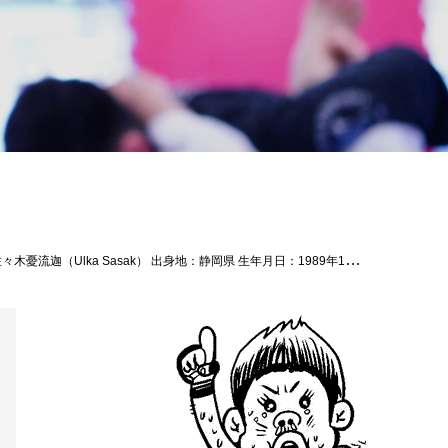
る。 日時：４月２３日（火）１９時～２１時半（2時間技術、30分質疑応答・記念撮影等） 場所：Theパラエストラ沖縄那覇 内容：MMAテクニック 参加費：５,０００ＹＥＮ（２５名限定） ※Theパラエストラ沖縄会員以外の方ももちろん参加可能です。 お問い合わせ：０９８－８５１－４７３９ 旬なファイター佐々木憂流迦選手が沖縄にやってくるこの貴重な機会、将来プロ選手を目指す方は非常にオススメです、グランドテクニックが得意な憂流迦選手なので柔術家にもオススメ、そしてファン目線で参加したい方ももちろんOKです！25名限定のセミナーなのでエントリーが規定人数に達したら受付終了となります。為になること間違いなし、希望者は是非Theパラエストラ沖縄までご連絡を！ ☆お問い合わせ TEL：０９８－８５１－４７３９MAIL:reversal.the@gmail.com #佐々木憂流迦 #パラエストラ #沖縄 #那覇 #与儀 #MMA #shooto #コザ #総合格闘技 #修斗 #キックボクシング #柔術 #jiujitsu #ダイエット