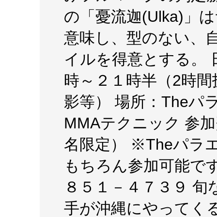
の「憂流迦(Ulka)
意味し、型のない、
イルを得意とする。 
時～２１時半（2時間
影等） 場所：Theパ
MMAテクニック 参
名限定） ※Theパ
もちろん参加可能です
８５１－４７３９ 旬
手が沖縄にやってく