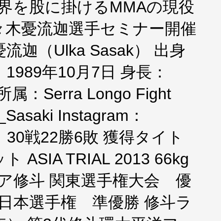
N世界を股に掛けるMMAの現役
々木憂流迦選手セミナー開催
迦（Ulka Sasak） 出身
989年10月7日 身長：
属：Serra Longo Fight
_Sasaki Instagram：
戦績：30戦22勝6敗 獲得タイト
IA TRIAL 2013 66kg
ュア修斗 関東選手権大会 優
全日本選手権 準優勝 修斗ラ