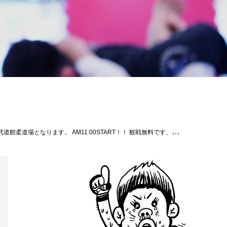
 #グランドスラムAPP #パラエストラ #沖縄 #那覇 #与儀 #MMA #shooto #コザ #総合格闘技 #修斗 #キックボクシング #柔術 #jiujitsu #ダイエット