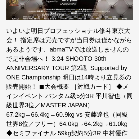
いよいよ明日プロフェッショナル修斗東京大
会！ 指定席は完売ですが当日券は僅かながら
あるようです、abmaTVでは放送しませんの
で是非会場へ！ 3.24 ‪SHOOTO 30th
ANNIVERSARY TOUR 第2戦 ‬ ‪Supported by
ONE Championship‬ 明日は14時より立見券の
販売開始！ ◼︎大会概要 ［対戦カード］ ◆メ
インイベント バンタム級5分3R 平川智也（同
級世界3位／MASTER JAPAN）
67.2kg→66.4kg→60.9kg vs 安藤達也（同級
世界8位／フリー）64.0kg→64.2kg→61.0kg
◆セミファイナル 59kg契約5分3R 中村優作