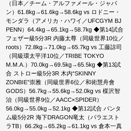
（日本／チーム・アルファメール・ジャパ
ン）61.8kg→61.6kg→58.6kg vs ロドニー・
モンダラ（アメリカ・ハワイ／UFCGYM BJ
PENN）64.4kg→65.1kg→58.7kg ◆第14試合
フェザー級5分3R 内藤太尊（同級世界10位／
roots）72.8kg→71.0kg→65.7kg vs 工藤諒司
（同級環太平洋10位／TRIBE TOKYO
M.M.A.）70.0kg→69.5kg→65.5kg ◆第13試
合 ストロー級5分3R 木内“SKINNY
ZONBIE”崇雅（同級世界6位／和術慧舟會
GODS）56.7kg→55.6kg→52.0kg vs 楳沢智
治（同級世界9位／AACC×SPIDER）
56.0kg→55.0kg→52.1kg ◆第12試合 バンタ
ム級5分2R 海下DRAGON竜太（パラエスト
ラTB）66.2kg→65.2kg→61.1kg vs 倉本一真