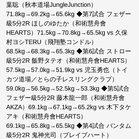
葉聡（秋本道場JungleJunction）
71.8kg→69.2kg→65.6kg ◆第7試合 フェザー
級5分2R ほしのゆたか（和術慧舟會
HEARTS）71.5kg→70.8kg→65.5kg vs 久保
村ヨシTERU（飛翔塾コンドル）
68.5kg→68.3kg→65.3kg ◆第6試合 ストロー
級5分2R 飯野タテオ（和術慧舟會HEARTS）
57.5kg→57.0kg→51.9kg vs 児玉勇也（トイ
カツ道場／とらの子レスリングクラブ）
59.0kg→56.5kg→52.5kg→53.3kg ◆第5試合
フェザー級5分2R 藤木龍一郎（和術慧舟會
AKZA）69.1kg→67.1kg→65.2kg vs 木下タケ
アキ（和術慧舟會HEARTS）
69.1kg→65.8kg→65.5kg ◆第4試合 バンタム
級5分2R 鬼神光司（ブレイブハート）