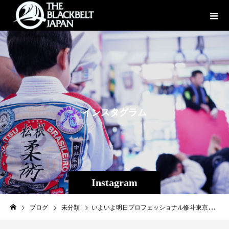
イ
ン
ス
タ
グ
ラ
ム
Instagram
ブログ
未分類
いよいよ明日プロフェッショナル修斗東京大会！ 指定席は完売ですが当日券は僅かながらあるようです、abmaTVでは放送しませんので是非会場へ！ 3.24 ‪SHOOTO 30th ANNIVERSARY TOUR 第2戦 ‬ ‪Supported by ONE Championship‬ 明日は14時より立見券の販売開始！ ◼︎大会概要 ［対戦カード］ ◆メインイベント バンタム級5分3R 平川智也（同級世界3位／MASTER JAPAN）67.2kg→66.4kg→60.9kg vs 安藤達也（同級世界8位／フリー）64.0kg→64.2kg→61.0kg ◆セミファイナル 59kg契約5分3R 中村優作（日本／チーム・アルファメール・ジャパン）61.8kg→61.6kg→58.6kg vs ロドニー・モンダラ（アメリカ・ハワイ／UFCGYM BJ PENN）64.4kg→65.1kg→58.7kg ◆第14試合 フェザー級5分3R 内藤太尊（同級世界10位／roots）72.8kg→71.0kg→65.7kg vs 工藤諒司（同級環太平洋10位／TRIBE TOKYO M.M.A.）70.0kg→69.5kg→65.5kg ◆第13試合 ストロー級5分3R 木内“SKINNY ZONBIE”崇雅（同級世界6位／和術慧舟會GODS）56.7kg→55.6kg→52.0kg vs 楳沢智治（同級世界9位／AACC×SPIDER）56.0kg→55.0kg→52.1kg ◆第12試合 バンタム級5分2R 海下DRAGON竜太（パラエストラTB）66.2kg→65.2kg→61.1kg vs 倉本一真（修斗GYM東京）65.5kg→61.6kg→61.0kg ◆第11試合 フライ級5分2R 梶川 卓（スカーフィスト）63.0kg→61.4kg→56.7kg vs 関口 祐冬（修斗ジム東京）62.6kg→60.7kg→56.5kg ◆第10試合 ストロー級5分2R 牧ヶ谷 篤（和術慧舟會群馬支部）54.2kg→53.6kg→51.7kg vs 内田タケル（パラエストラ松戸）54.9kg→53.9kg→51.9kg ◆第9試合 Woman’s SHOOTO Under50kg インフィニティリーグ2019 女子50kg契約5分2R 原田よき（赤崎道場A-spirit）49.4kg→49.4kg→48.4kg vs 杉本恵（AACC）52.0kg→51.0kg→49.7kg ◆第8試合 フェザー級5分2R 高橋孝徳（同級環太平洋9位／和術慧舟會AKZA）69.5kg→68.5kg→65.5kg vs 稲葉聡（秋本道場JungleJunction）71.8kg→69.2kg→65.6kg ◆第7試合 フェザー級5分2R ほしのゆたか（和術慧舟會HEARTS）71.5kg→70.8kg→65.5kg vs 久保村ヨシTERU（飛翔塾コンドル）68.5kg→68.3kg→65.3kg ◆第6試合 ストロー級5分2R 飯野タテオ（和術慧舟會HEARTS）57.5kg→57.0kg→51.9kg vs 児玉勇也（トイカツ道場／とらの子レスリングクラブ）59.0kg→56.5kg→52.5kg→53.3kg ◆第5試合 フェザー級5分2R 藤木龍一郎（和術慧舟會AKZA）69.1kg→67.1kg→65.2kg vs 木下タケアキ（和術慧舟會HEARTS）69.1kg→65.8kg→65.5kg ◆第4試合 バンタム級5分2R 鬼神光司（ブレイブハート）64.4kg→63.2kg→61.0kg vs 松下祐介（パラエストラTB）66.5kg→65.2kg→61.0kg ◆第3試合 バンタム級5分2R 岩鬼（フリー）66.5kg→65.8kg→61.1kg vs よしずみ（SHOOTO GYM K’zFACTORY）67.1kg→66.4kg→61.2kg ◆第2試合 ライト級5分2R 宍戸航太（SHOOTO GYM K’zFACTORY）74.9kg→73.5kg→69.9kg vs ヨシ・イノウエ（パラエストラTB）74.6kg→74.2kg→69.7kg ◆第1試合 2019年度新人王決定トーナメント1回戦 バンタム級5分2R 野尻 定由（赤崎道場A-SPIRIT）66.6kg→65.1kg→62.3kg vs 奥平 季之（CROW FOREST）61.8kg→61.2kg→60.6kg ［大会名］ プロフェッショナル修斗公式戦 SHOOTO 30th ANNIVERSARY TOUR 第2戦 Supported by ONE Championship ‪［日時］2019年3月24日（日）‬ ［開場］‪15:30‬ ［開始］‪16:00‬ ※オープニングファイトは行いません。 ［会場］東京/ニューピアホール ※ゆりかもめ「竹芝」駅より徒歩1分 ※JR山手線「浜松町」駅より徒歩7分 ※東京メトロ 都営浅草線、都営大江戸線「大門」駅より徒歩7分 ［協力］一般社団法人 ［後援］ONE Championship ［主催］株式会社サステイン ‪ #shooto0324 #shooto #修斗