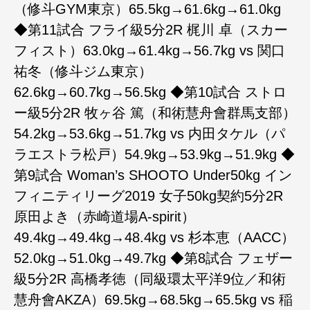
（修斗GYM東京）65.5kg→61.6kg→61.0kg
◆第11試合 フライ級5分2R 梶川 卓（スカー
フィスト）63.0kg→61.4kg→56.7kg vs 関口
祐冬（修斗ジム東京）
62.6kg→60.7kg→56.5kg ◆第10試合 ストロ
ー級5分2R 牧ヶ谷 篤（和術慧舟會群馬支部）
54.2kg→53.6kg→51.7kg vs 内田タケル（パ
ラエストラ松戸）54.9kg→53.9kg→51.9kg ◆
第9試合 Woman’s SHOOTO Under50kg イン
フィニティリーグ2019 女子50kg契約5分2R
原田よき（赤崎道場A-spirit）
49.4kg→49.4kg→48.4kg vs 杉本恵（AACC）
52.0kg→51.0kg→49.7kg ◆第8試合 フェザー
級5分2R 高橋孝徳（同級環太平洋9位／和術
慧舟會AKZA）69.5kg→68.5kg→65.5kg vs 稲