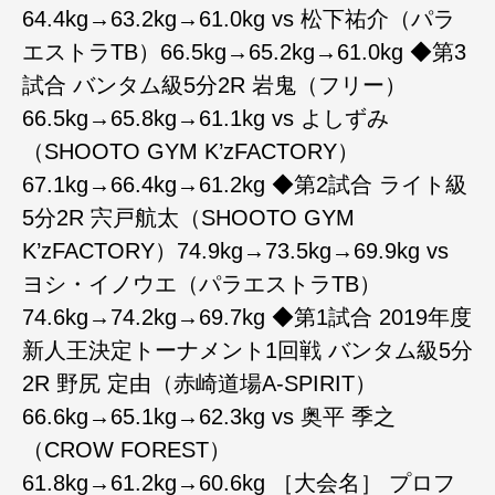
64.4kg→63.2kg→61.0kg vs 松下祐介（パラ
エストラTB）66.5kg→65.2kg→61.0kg ◆第3
試合 バンタム級5分2R 岩鬼（フリー）
66.5kg→65.8kg→61.1kg vs よしずみ
（SHOOTO GYM K’zFACTORY）
67.1kg→66.4kg→61.2kg ◆第2試合 ライト級
5分2R 宍戸航太（SHOOTO GYM
K’zFACTORY）74.9kg→73.5kg→69.9kg vs
ヨシ・イノウエ（パラエストラTB）
74.6kg→74.2kg→69.7kg ◆第1試合 2019年度
新人王決定トーナメント1回戦 バンタム級5分
2R 野尻 定由（赤崎道場A-SPIRIT）
66.6kg→65.1kg→62.3kg vs 奥平 季之
（CROW FOREST）
61.8kg→61.2kg→60.6kg ［大会名］ プロフ