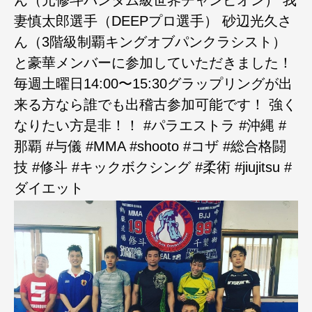
妻慎太郎選手（DEEPプロ選手） 砂辺光久さ
ん（3階級制覇キングオブパンクラシスト）
と豪華メンバーに参加していただきました！
毎週土曜日14:00〜15:30グラップリングが出
来る方なら誰でも出稽古参加可能です！ 強く
なりたい方是非！！ #パラエストラ #沖縄 #
那覇 #与儀 #MMA #shooto #コザ #総合格闘
技 #修斗 #キックボクシング #柔術 #jiujitsu #
ダイエット