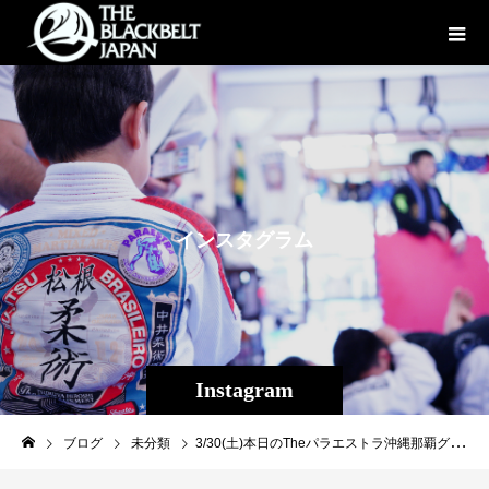
イ
ン
ス
タ
グ
ラ
ム
Instagram
ブログ
未分類
3/30(土)本日のTheパラエストラ沖縄那覇グラップリング強化練習は、 祖根寿麻選手（前修斗環太平洋バンタム級チャンピオン） BJさん（元修斗バンタム級世界チャンピオン） 我妻慎太郎選手（DEEPプロ選手） 砂辺光久さん（3階級制覇キングオブパンクラシスト）と豪華メンバーに参加していただきました！ 毎週土曜日14:00〜15:30グラップリングが出来る方なら誰でも出稽古参加可能です！ 強くなりたい方是非！！ #パラエストラ #沖縄 #那覇 #与儀 #MMA #shooto #コザ #総合格闘技 #修斗 #キックボクシング #柔術 #jiujitsu #ダイエット