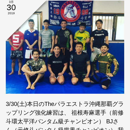
3月
30
2019
3/30(土)本日のTheパラエストラ沖縄那覇グラ
ップリング強化練習は、 祖根寿麻選手（前修
斗環太平洋バンタム級チャンピオン） BJさ
ん（元修斗バンタム級世界チャンピオン） 我