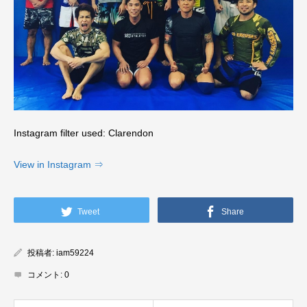
Instagram filter used: Clarendon
View in Instagram ⇒
Tweet
Share
投稿者:
iam59224
コメント:
0