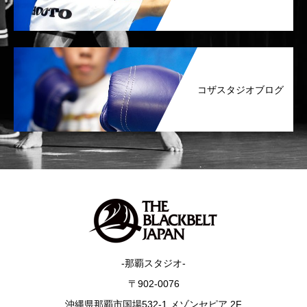
コザスタジオブログ
-那覇スタジオ-
〒902-0076
沖縄県那覇市国場532-1 メゾンセピア 2F