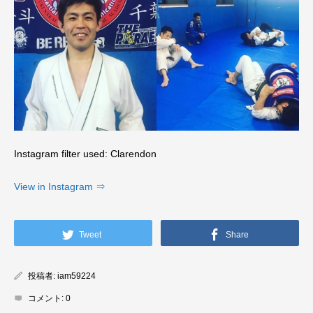
Instagram filter used: Clarendon
View in Instagram ⇒
Tweet
Share
投稿者:
iam59224
コメント:
0