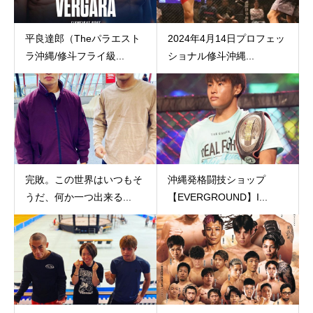
平良達郎（Theパラエスト
2024年4月14日プロフェッ
ラ沖縄/修斗フライ級...
ショナル修斗沖縄...
完敗。この世界はいつもそ
沖縄発格闘技ショップ
うだ、何か一つ出来る...
【EVERGROUND】I...