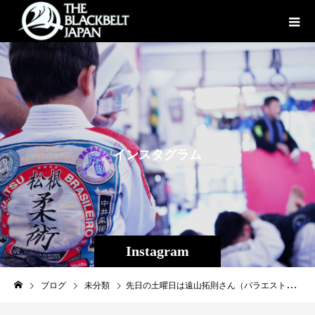
イ
ン
ス
タ
グ
ラ
ム
Instagram
ブログ
未分類
先日の土曜日は遠山拓則さん（パラエストラ東京）のスペシャルクラスがTheパラエストラ沖縄で行われました！ パラエストラ東京初期メンバーで柔術歴２２年の遠山さんとは２０００年前半頃にパラエストラ松戸で週に１度練習させていただいた仲です。 現在は東京で総合格闘技のタイトルホルダーや様々な柔術家にトレーニングを指導する日本初の寝技・組技専門のパーソナルトレーナーさんとして活動されている遠山さん。 通常のクラスとは異なり柔術の身体の使い方や考え方などに重点を置いたスペシャルクラスとなり、参加者皆が現在持っている技、ポテンシャルでワンステップ上に行けるような内容で、非常為になるスペシャルクラスとなりました。 日本の中央で活動されるパーソナルトレーナーさんだけあって、素晴らしい指導力で感銘いたしました。 教わった事をしっかり身に着けて、生徒にも伝えて行きたいと思います。 遠山さんありがとうございました！！ #パラエストラ #沖縄 #那覇 #与儀 #MMA #shooto #コザ #総合格闘技 #修斗 #キックボクシング #柔術 #jiujitsu #ダイエット