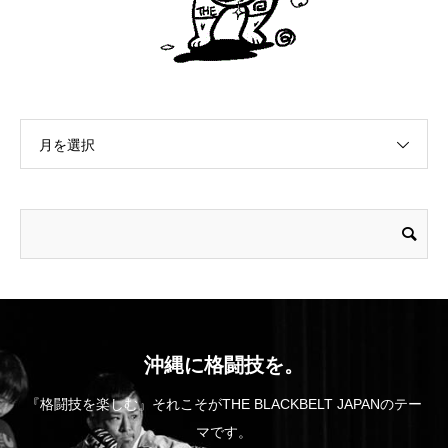
月を選択
沖縄に格闘技を。
『格闘技を楽しむ』それこそがTHE BLACKBELT JAPANのテー
マです。