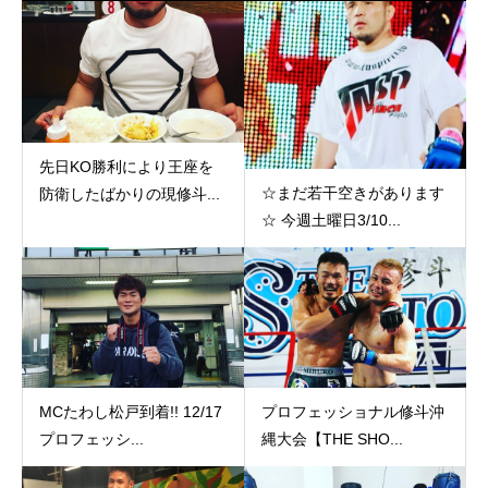
先日KO勝利により王座を
☆まだ若干空きがあります
防衛したばかりの現修斗...
☆ 今週土曜日3/10...
MCたわし松戸到着!! 12/17
プロフェッショナル修斗沖
プロフェッシ...
縄大会【THE SHO...