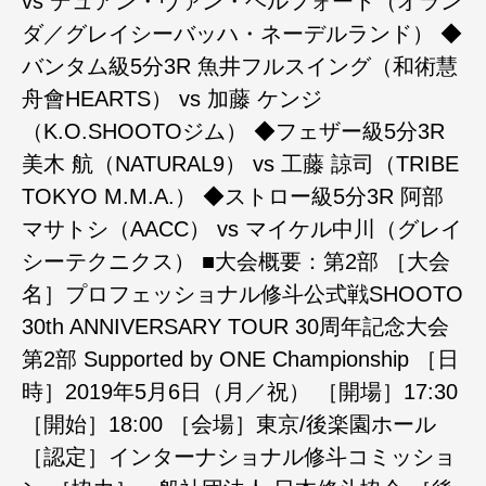
‪vs‬ ‪デュアン・ヴァン・ヘルフォート（オラン
ダ／グレイシーバッハ・ネーデルランド）‬ ‪◆
バンタム級5分3R‬ ‪魚井フルスイング（和術慧
舟會HEARTS）‬ ‪vs‬ ‪加藤 ケンジ
（K.O.SHOOTOジム）‬ ‪◆フェザー級5分3R‬ ‪
美木 航（NATURAL9）‬ ‪vs‬ ‪工藤 諒司（TRIBE
TOKYO M.M.A.）‬ ◆ストロー級5分3R 阿部
マサトシ（AACC） vs マイケル中川（グレイ
シーテクニクス） ■大会概要：第2部 ［大会
名］プロフェッショナル修斗公式戦SHOOTO
30th ANNIVERSARY TOUR 30周年記念大会
第2部 ‪Supported by ONE Championship‬ ‪［日
時］2019年5月6日（月／祝）‬ ［開場］‪17:30‬
［開始］‪18:00‬ ［会場］東京/後楽園ホール
［認定］インターナショナル修斗コミッショ