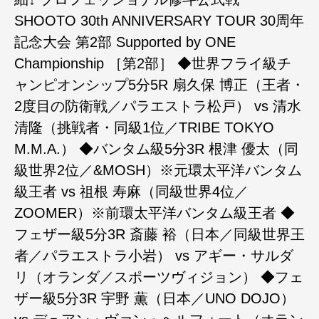
SHOOTO 30th ANNIVERSARY TOUR 30周年
記念大会 第2部 ‪Supported by ONE
Championship‬ ［第2部］ ‪◆世界フライ級チ
ャンピオンシップ5分5R‬ ‪扇久保 博正（王者・
2度目の防衛戦／パラエストラ松戸）‬ ‪vs‬ ‪清水
清隆（挑戦者・同級1位／TRIBE TOKYO
M.M.A.）‬ ‪◆バンタム級5分3R‬ ‪根津 優太（同
級世界2位／&MOSH）※元環太平洋バンタム
級王者‬ ‪vs‬ ‪祖根 寿麻（同級世界4位／
ZOOMER）※前環太平洋バンタム級王者‬ ‪◆
フェザー級5分3R‬ ‪斎藤 裕（日本／同級世界王
者／パラエストラ小岩）‬ ‪vs‬ ‪アギー・サルダ
リ（オランダ／スポーツヴィジョン）‬ ‪◆フェ
ザー級5分3R‬ ‪宇野 薫（日本／UNO DOJO）‬