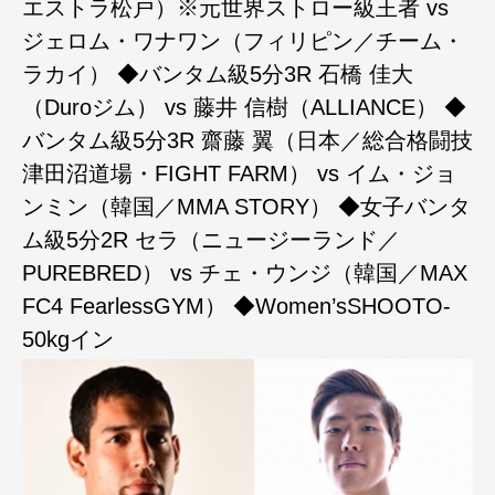
エストラ松戸）※元世界ストロー級王者 vs
ジェロム・ワナワン（フィリピン／チーム・
ラカイ） ◆バンタム級5分3R 石橋 佳大
（Duroジム） vs 藤井 信樹（ALLIANCE） ◆
バンタム級5分3R 齋藤 翼（日本／総合格闘技
津田沼道場・FIGHT FARM） vs イム・ジョ
ンミン（韓国／MMA STORY） ◆女子バンタ
ム級5分2R セラ（ニュージーランド／
PUREBRED） vs チェ・ウンジ（韓国／MAX
FC4 FearlessGYM） ◆Women’sSHOOTO-
50kgイン