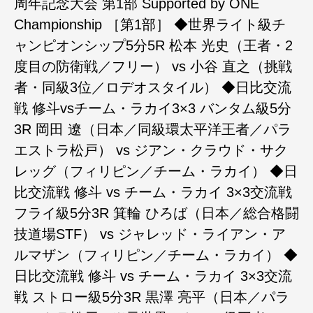
周年記念大会 第1部 ‪Supported by ONE
Championship‬ ‪［第1部］‬ ‪◆世界ライト級チ
ャンピオンシップ5分5R‬ ‪松本 光史（王者・2
度目の防衛戦／フリー）‬ ‪vs‬ ‪小谷 直之（挑戦
者・同級3位／ロデオスタイル）‬ ‪◆日比交流
戦 修斗vsチーム・ラカイ3×3 バンタム級5分
3R‬ 岡田 遼（日本／同級環太平洋王者／パラ
エストラ松戸） vs ジアン・クラウド・サク
レッグ（フィリピン／チーム・ラカイ） ◆日
比交流戦 修斗 vs チーム・ラカイ 3×3交流戦
フライ級5分3R 箕輪 ひろば（日本／総合格闘
技道場STF） vs ジャレッド・ライアン・ア
ルマザン（フィリピン／チーム・ラカイ） ◆
日比交流戦 修斗 vs チーム・ラカイ 3×3交流
戦 ストロー級5分3R 黒澤 亮平（日本／パラ