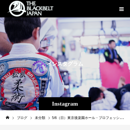
イ
ン
ス
タ
グ
ラ
ム
Instagram
ブログ
未分類
5/6（日）東京後楽園ホール・プロフェッショナル修斗公式戦SHOOTO 30th ANNIVERSARY TOUR 30周年記念大会Supported by ONE Championship‬にTheパラエストラ沖縄プロシューター、ジョナタンバイエスの出場が決定致しました！ 対戦相手は韓国RORD FC等で活躍したガチガチマッチョファイター、キ・ウォンビン（TEAM POSSE）選手。 強敵ではありますが、沖縄のバトルサイボーグ・ジョナタンならやってくれるでしょう！ 5/6（月・祝）当日はabma TVで生中継も予定しております、皆さま是非応援よろしくお願いいたします！ 会場に来られる方チケットの売れ行き好調のようです、是非良い席はお早めにご購入下さい！ 以下詳細↓ プロフェッショナル修斗公式戦 SHOOTO 30th ANNIVERSARY TOUR 30周年記念大会 第2部 ‪Supported by ONE Championship‬ ［第2部］ ‪◆世界フライ級チャンピオンシップ5分5R‬ ‪扇久保 博正（王者・2度目の防衛戦／パラエストラ松戸）‬ ‪vs‬ ‪清水 清隆（挑戦者・同級1位／TRIBE TOKYO M.M.A.）‬ ‪◆バンタム級5分3R‬ ‪根津 優太（同級世界2位／&MOSH）※元環太平洋バンタム級王者‬ ‪vs‬ ‪祖根 寿麻（同級世界4位／ZOOMER）※前環太平洋バンタム級王者‬ ‪◆フェザー級5分3R‬ ‪斎藤 裕（日本／同級世界王者／パラエストラ小岩）‬ ‪vs‬ ‪アギー・サルダリ（オランダ／スポーツヴィジョン）‬ ‪◆フェザー級5分3R‬ ‪宇野 薫（日本／UNO DOJO）‬ ‪vs‬ ‪デュアン・ヴァン・ヘルフォート（オランダ／グレイシーバッハ・ネーデルランド）‬ ‪◆バンタム級5分3R‬ ‪魚井フルスイング（和術慧舟會HEARTS）‬ ‪vs‬ ‪加藤 ケンジ（K.O.SHOOTOジム）‬ ‪◆フェザー級5分3R‬ ‪美木 航（NATURAL9）‬ ‪vs‬ ‪工藤 諒司（TRIBE TOKYO M.M.A.）‬ ◆ストロー級5分3R 阿部マサトシ（AACC） vs マイケル中川（グレイシーテクニクス） ■大会概要：第2部 ［大会名］プロフェッショナル修斗公式戦SHOOTO 30th ANNIVERSARY TOUR 30周年記念大会 第2部 ‪Supported by ONE Championship‬ ‪［日時］2019年5月6日（月／祝）‬ ［開場］‪17:30‬ ［開始］‪18:00‬ ［会場］東京/後楽園ホール ［認定］インターナショナル修斗コミッション ［協力］一般社団法人 日本修斗協会 ［後援］ONE Championship ［主催］株式会社サステイン ［チケット料金］VIP 15,000円／RS 10,000円／SS 8,000円／S 6,000円 ONE day（通し券）15,000円 ※全席指定、全て税込み価格。 ※当日は500円増し。 ※小学生以上はチケットが必要。 ※ONEdayはサステインでのみの取扱い。 ［チケット取扱所］ チケットぴあ ‪0570-02-9999‬［Pコード:594-730］ http://t.pia.jp/ 後楽園ホール ‪03-5800-9999‬ チケット&トラベルT-1 ‪03-5275-2778‬ http://www.t-1.jp/tk/ 書泉グランデ 03-3295-0017 ［お問い合せ］株式会社 サステイン ‪03-3788-3042‬ プロフェッショナル修斗公式戦 SHOOTO 30th ANNIVERSARY TOUR 30周年記念大会 第1部 ‪Supported by ONE Championship‬ ‪［第1部］‬ ‪◆世界ライト級チャンピオンシップ5分5R‬ ‪松本 光史（王者・2度目の防衛戦／フリー）‬ ‪vs‬ ‪小谷 直之（挑戦者・同級3位／ロデオスタイル）‬ ‪◆日比交流戦 修斗vsチーム・ラカイ3×3 バンタム級5分3R‬ 岡田 遼（日本／同級環太平洋王者／パラエストラ松戸） vs ジアン・クラウド・サクレッグ（フィリピン／チーム・ラカイ） ◆日比交流戦 修斗 vs チーム・ラカイ 3×3交流戦 フライ級5分3R 箕輪 ひろば（日本／総合格闘技道場STF） vs ジャレッド・ライアン・アルマザン（フィリピン／チーム・ラカイ） ◆日比交流戦 修斗 vs チーム・ラカイ 3×3交流戦 ストロー級5分3R 黒澤 亮平（日本／パラエストラ松戸）※元世界ストロー級王者 vs ジェロム・ワナワン（フィリピン／チーム・ラカイ） ◆バンタム級5分3R 石橋 佳大（Duroジム） vs 藤井 信樹（ALLIANCE） ◆バンタム級5分3R 齋藤 翼（日本／総合格闘技津田沼道場・FIGHT FARM） vs イム・ジョンミン（韓国／MMA STORY） ◆女子バンタム級5分2R セラ（ニュージーランド／PUREBRED） vs チェ・ウンジ（韓国／MAX FC4 FearlessGYM） ◆Women’sSHOOTO-50kgイン