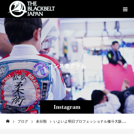
イ
ン
ス
タ
グ
ラ
ム
Instagram
ブログ
未分類
いよいよ明日プロフェッショナル修斗大阪大会！ 現修斗フライ級世界ランキング8位仲宗根武蔵（Theパラエストラ沖縄）がメインイベントに出場します。 皆様応援よろしくお願い致します！ 以下主催者より↓ BORDER-season11-「The2nd」！ メインとセミに出場する選手の直前インタビューです！ 是非、ご覧ください。 [メインイベント フライ級5分3R] 渡辺健太郎（直心会生野道場TK68） Versus 仲宗根武蔵（パラエストラ沖縄）フライ級世界8位 渡辺健太郎「最後には大きな花火を打ち上げてしまいにするつもりです！」 ―――今回、久しぶりの試合となりますがコンディションの方はいかがでしょうか？ 渡辺「ここ何年かは、試合をして もしくは、練習で大怪我を してしまい１試合１試合が 復帰戦になってしまってる んですよね。 なので、今回は自分の肉体 と相談しながら練習しているのでコンディションは悪くないです。」 ―――対戦相手の仲宗根選手にはどのような印象をお持ちでしょうか？ 渡辺「仲宗根選手には、去年試合をするはずでしたが、自分の怪我により試合が直前で無くなってしまい申し訳な く思っていました。今回試合を受けてくれたことに感謝しています。素晴らしい選手だと思うので、おもしろい試合が出来ると思いますよ。」 ―――かつては修斗フライ級（当時はバンタム級）の世界ランキングに名を連ねていた事もある渡辺選手ですが今後どのような展開をお考えでしょうか？ 渡辺「自分も中年と言われる世代に片足を突っ込んでいるので、いつまで出来るかは分かりませんが、もう少し名前を売って最後には大きな花火を打ち上げて、しまいにするつもりです。」 ―――最後に当日御来場頂くファンの皆様に一言 渡辺「いつも、自分を応援して頂き誠にありがとうございます。 分かりやすい、おもしろい試合が出来るよう頑張りますので、最後まで応援宜しくお願い致します。」 仲宗根武蔵「ここ4戦負けなしなのは秘訣があります！」 ―――沖縄在住の仲宗根選手ですが、生まれも育ちも沖縄でしょうか？また今回関西での試合は2回目となりますが、関西に対してどのような印象をお持ちでしょうか？ 仲宗根「生まれも育ちも沖縄です、関西は好きです。一度は住んでみたいです。」 ―――仲宗根選手は何かバックボーンはおもちでしょうか？ 仲宗根「バックボーンはレスリングです。」 ―――前回の福田龍彌選手との試合では引き分けだったものの、ここ4戦負けなしと絶好調の仲宗根選手ですが、何かきっかけのようなものは御座いましたでしょうか？ 仲宗根「ここ4戦負けなしなのは、秘訣があります。ちゃんと松根さんの言うことを聞くことです」 ―――対戦相手の渡辺選手に対してどのような印象をお持ちでしょうか？ 仲宗根「渡辺選手は、真っ直ぐなイメージ。ファイトスタイルではなく、性格。」 ―――当日御来場頂くファンの皆様に一言 仲宗根「会場まで足を運んでいただきありがとうございます。皆さまが楽しんでいただけるように、会場が熱くなるような試合をします。」 以上、メインに出場する両選手の直前インタビューでした！今週日曜日は是非、コミュニティプラザ平野へ！ ［大会名］BORDER-season11-「The2nd」 ［日 時］2019年5月12日（日） 12：30開場／13：00開始予定 ［会 場］大阪市平野区／コミュニティプラザ平野 ［主 催］T.K.プロモーション ［認 定］ISC ［協 賛］紫染屋 ［チケット価格］ SRS席：8,000円 RS席：6,000円 S席：5,000円 ［チケット発売開始日］発売中 ［チケット販売所］ TKプロモーション TEL:06-7892-6868 各出場ジム ［お問い合わせ］T.K.プロモーション TEL：06-7892-6868 #仲宗根武蔵 #shooto0512 #パラエストラ #沖縄 #那覇 #与儀 #MMA #shooto #コザ #総合格闘技 #修斗 #キックボクシング #柔術 #jiujitsu #ダイエット