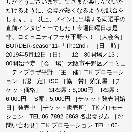
りがとうございます。皆さまが楽しんでいた
だけるように、会場が熱くなるような試合を
します。」 以上、メインに出場する両選手の
直前インタビューでした！今週日曜日は是
非、コミュニティプラザ平野へ！ ［大会名］
BORDER-season11-「The2nd」 ［日 時］
2019年5月12日（日） 12：30開場／13：
00開始予定 ［会 場］大阪市平野区／コミュ
ニティプラザ平野 ［主 催］T.K.プロモーシ
ョン ［認 定］ISC ［協 賛］紫染屋 ［チ
ケット価格］ SRS席：8,000円 RS席：
6,000円 S席：5,000円 ［チケット発売開始
日］発売中 ［チケット販売所］ TKプロモー
ション TEL:06-7892-6868 各出場ジム ［お
問い合わせ］T.K.プロモーション TEL：06-