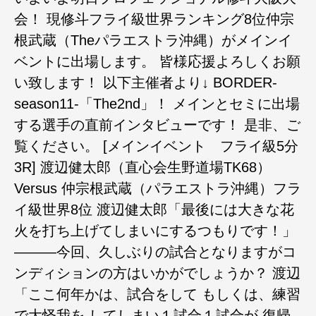
会！ 現修斗フライ級世界ランキング8位仲宗
根武蔵（Theパラエストラ沖縄）がメインイ
ベントに出場します。 皆様応援よろしくお願
い致します！ 以下主催者より↓ BORDER-
season11-「The2nd」！ メインとセミに出場
する選手の直前インタビューです！ 是非、ご
覧ください。 [メインイベント フライ級5分
3R] 渡辺健太郎（直心会生野道場TK68）
Versus 仲宗根武蔵（パラエストラ沖縄）フラ
イ級世界8位 渡辺健太郎「最後には大きな花
火を打ち上げてしまいにするつもりです！」
―――今回、久しぶりの試合となりますがコ
ンディションの方はいかがでしょうか？ 渡辺
「ここ何年かは、試合をして もしくは、練習
で大怪我を してしまい１試合１試合が 復帰