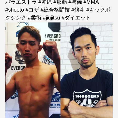
パラエストラ #沖縄 #那覇 #与儀 #MMA
#shooto #コザ #総合格闘技 #修斗 #キックボ
クシング #柔術 #jiujitsu #ダイエット