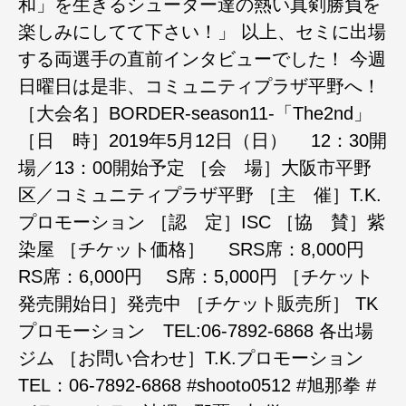
和」を生きるシューター達の熱い真剣勝負を
楽しみにしてて下さい！」 以上、セミに出場
する両選手の直前インタビューでした！ 今週
日曜日は是非、コミュニティプラザ平野へ！
［大会名］BORDER-season11-「The2nd」
［日 時］2019年5月12日（日） 12：30開
場／13：00開始予定 ［会 場］大阪市平野
区／コミュニティプラザ平野 ［主 催］T.K.
プロモーション ［認 定］ISC ［協 賛］紫
染屋 ［チケット価格］ SRS席：8,000円
RS席：6,000円 S席：5,000円 ［チケット
発売開始日］発売中 ［チケット販売所］ TK
プロモーション TEL:06-7892-6868 各出場
ジム ［お問い合わせ］T.K.プロモーション
TEL：06-7892-6868 #shooto0512 #旭那拳 #