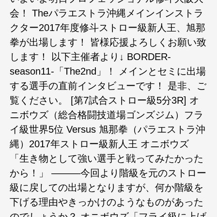
会！ Theパラエストラ沖縄メインインストラ
クター2017年度修斗ストロー級新人王、旭那
拳が出場します！ 皆様応援よろしくお願い致
します！ 以下主催者より↓ BORDER-
season11-「The2nd」！ メインとセミに出場
する選手の直前インタビューです！ 是非、ご
覧ください。 [第7試合ストロー級5分3R] オ
ニボウズ（総合格闘技道場ゴンズジム）フラ
イ級世界5位 Versus 旭那拳（パラエストラ沖
縄）2017年ストロー級新人王 オニボウズ
「生き物として強い選手と戦ってみたかった
から！」 ―――今回より階級を元のストロー
級に戻しての出場となりますが、何か階級を
下げる理由やきっかけのようなものがあった
のでしょうか？ オニボウズ「フライ級に上げ