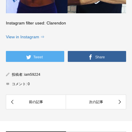
Instagram filter used: Clarendon
View in Instagram ⇒
Tweet
Share
投稿者:
iam59224
コメント:
0