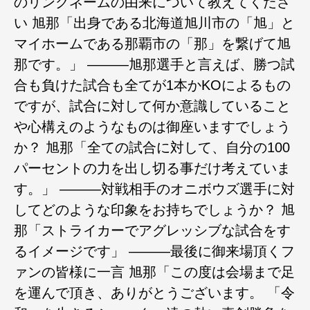
のリングネームの由来について教えてくださ
い 旭那「出身である北海道旭川市の「旭」と
マイホームである那覇市の「那」を繋げて旭
那です。」 ―――旭那選手と言えば、勝つ試
合も負けた試合も全てが1本かKOによるもの
ですが、試合に対して何か意識していること
や心構えのようなものは御座いますでしょう
か？ 旭那「全ての試合に対して、自分の100
パーセントの力を出し切る事だけ考えていま
す。」 ―――対戦相手のオニボウズ選手に対
してどのような印象をお持ちでしょうか？ 旭
那「ストライカーでアグレッシブな試合をす
るイメージです」 ―――最後に御来場頂くフ
ァンの皆様に一言 旭那「この度は会場まで足
を運んで頂き、ありがとうございます。 「令