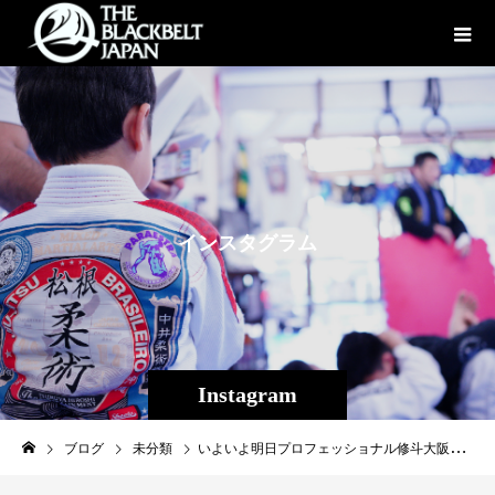
イ
ン
ス
タ
グ
ラ
ム
Instagram
ブログ
未分類
いよいよ明日プロフェッショナル修斗大阪大会！ Theパラエストラ沖縄メインインストラクター2017年度修斗ストロー級新人王、旭那拳が出場します！ 皆様応援よろしくお願い致します！ 以下主催者より↓ BORDER-season11-「The2nd」！ メインとセミに出場する選手の直前インタビューです！ 是非、ご覧ください。 [第7試合ストロー級5分3R] オニボウズ（総合格闘技道場ゴンズジム）フライ級世界5位 Versus 旭那拳（パラエストラ沖縄）2017年ストロー級新人王 オニボウズ「生き物として強い選手と戦ってみたかったから！」 ―――今回より階級を元のストロー級に戻しての出場となりますが、何か階級を下げる理由やきっかけのようなものがあったのでしょうか？ オニボウズ「フライ級に上げたのは海外の大きい団体に出て、国内外問わずに技術はもちろん、生き物として強い選手と戦ってみたかったから。ストロー級に戻したのは、ストロー級でもそれを目指せる団体があったからです。」 ―――今回久しぶりのストロー級での試合となりますが、コンディションの方はいかがでしょうか？ オニボウズ「正直、久しぶりにストロー級に落としての初戦なので試合当日に動いてみないことには分からない部分がありますが、昔ストロー級でやってた頃より減量が上手くなったように感じるので、昔みたいに体力を気にしながら試合しなくてもいいかなと。昔は無茶な方法で減量してたんで、試合中に体力切れるのが怖くて仕方なかったです。」 ―――ストロー級のランカーの中で意識する選手や闘ってみたい選手はいますか？ オニボウズ「猿丸ジュンジ選手です。今まで試合してきた中で一番面白かったし、同い年で、強くて、昔からトップにいる選手なので。」 ―――最後に御来場頂くファンの皆様に一言 オニボウズ「去年大きな大会に出場させていただいてからは、普段の試合から勝ちにいく、じゃなくて、試合を終わらせにいく動きをしていこうと考えるようになりました。ファンの方々から観て退屈な試合は絶対にしませんし、させません。楽しみにしておいてください！」 旭那拳「“令和”を生きるシューター達の熱い真剣勝負を楽しみにしてて下さい」 ―――旭那選手のリングネームの由来について教えてください 旭那「出身である北海道旭川市の「旭」とマイホームである那覇市の「那」を繋げて旭那です。」 ―――旭那選手と言えば、勝つ試合も負けた試合も全てが1本かKOによるものですが、試合に対して何か意識していることや心構えのようなものは御座いますでしょうか？ 旭那「全ての試合に対して、自分の100パーセントの力を出し切る事だけ考えています。」 ―――対戦相手のオニボウズ選手に対してどのような印象をお持ちでしょうか？ 旭那「ストライカーでアグレッシブな試合をするイメージです」 ―――最後に御来場頂くファンの皆様に一言 旭那「この度は会場まで足を運んで頂き、ありがとうございます。 「令和」を生きるシューター達の熱い真剣勝負を楽しみにしてて下さい！」 以上、セミに出場する両選手の直前インタビューでした！ 今週日曜日は是非、コミュニティプラザ平野へ！ ［大会名］BORDER-season11-「The2nd」 ［日 時］2019年5月12日（日） 12：30開場／13：00開始予定 ［会 場］大阪市平野区／コミュニティプラザ平野 ［主 催］T.K.プロモーション ［認 定］ISC ［協 賛］紫染屋 ［チケット価格］ SRS席：8,000円 RS席：6,000円 S席：5,000円 ［チケット発売開始日］発売中 ［チケット販売所］ TKプロモーション TEL:06-7892-6868 各出場ジム ［お問い合わせ］T.K.プロモーション TEL：06-7892-6868 #shooto0512 #旭那拳 #パラエストラ #沖縄 #那覇 #与儀 #MMA #shooto #コザ #総合格闘技 #修斗 #キックボクシング #柔術 #jiujitsu #ダイエット