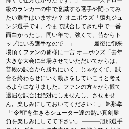
怖くて仕方なかったです。」 ―――ストロー
級のランカーの中で意識する選手や闘ってみ
たい選手はいますか？ オニボウズ「猿丸ジュ
ンジ選手です。今まで試合してきた中で一番
面白かったし、同い年で、強くて、昔からト
ップにいる選手なので。」 ―――最後に御来
場頂くファンの皆様に一言 オニボウズ「去年
大きな大会に出場させていただいてからは、
普段の試合から勝ちにいく、じゃなくて、試
合を終わらせにいく動きをしていこうと考え
るようになりました。ファンの方々から観て
退屈な試合は絶対にしませんし、させませ
ん。楽しみにしておいてください！」 旭那拳
「“令和”を生きるシューター達の熱い真剣勝
負を楽しみにしてて下さい」 ―――旭那選手