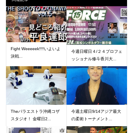
Fight Weeeeek!!!!いよいよ
今週日曜日４/２４プロフェ
決戦...
ッショナル修斗香川大...
Theパラエストラ沖縄コザ
今週土曜日9/14アジア最大
スタジオ！ 金曜日2...
の柔術トーナメント...