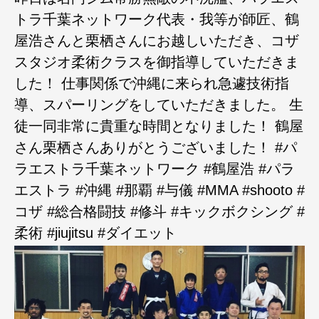
トラ千葉ネットワーク代表・我等が師匠、鶴
屋浩さんと栗栖さんにお越しいただき、コザ
スタジオ柔術クラスを御指導していただきま
した！ 仕事関係で沖縄に来られ急遽技術指
導、スパーリングをしていただきました。 生
徒一同非常に貴重な時間となりました！ 鶴屋
さん栗栖さんありがとうございました！ #パ
ラエストラ千葉ネットワーク #鶴屋浩 #パラ
エストラ #沖縄 #那覇 #与儀 #MMA #shooto #
コザ #総合格闘技 #修斗 #キックボクシング #
柔術 #jiujitsu #ダイエット