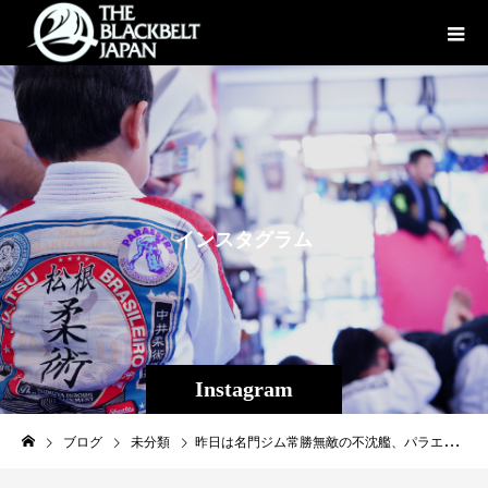
イ
ン
ス
タ
グ
ラ
ム
Instagram
ブログ
未分類
昨日は名門ジム常勝無敵の不沈艦、パラエストラ千葉ネットワーク代表・我等が師匠、鶴屋浩さんと栗栖さんにお越しいただき、コザスタジオ柔術クラスを御指導していただきました！ 仕事関係で沖縄に来られ急遽技術指導、スパーリングをしていただきました。 生徒一同非常に貴重な時間となりました！ 鶴屋さん栗栖さんありがとうございました！ #パラエストラ千葉ネットワーク #鶴屋浩 #パラエストラ #沖縄 #那覇 #与儀 #MMA #shooto #コザ #総合格闘技 #修斗 #キックボクシング #柔術 #jiujitsu #ダイエット