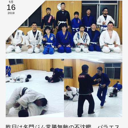
5月
16
2019
昨日は名門ジム常勝無敵の不沈艦、パラエス