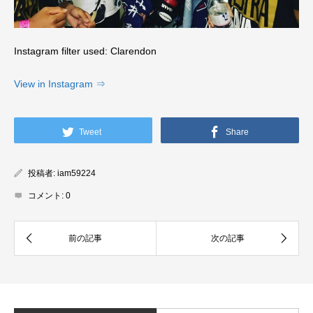
Instagram filter used: Clarendon
View in Instagram ⇒
Tweet
Share
投稿者:
iam59224
コメント:
0