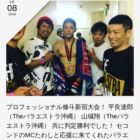
6月
08
2019
プロフェッショナル修斗新宿大会！ 平良達郎
（Theパラエストラ沖縄） 山城翔（Theパラ
エストラ沖縄） 共に判定勝利でした！ セコ
ンドのMCたわしと応援に来てくれたパラエ