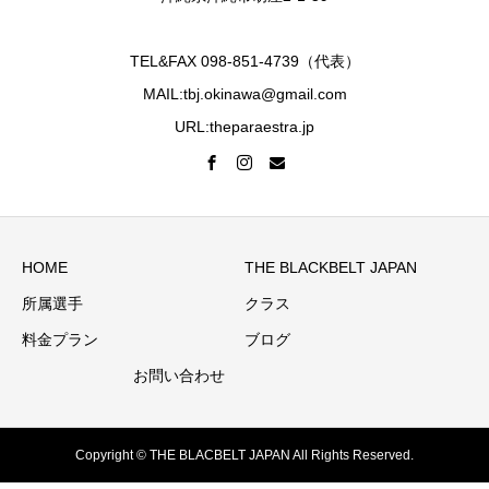
TEL&FAX 098-851-4739（代表）
MAIL:tbj.okinawa@gmail.com
URL:theparaestra.jp
HOME
THE BLACKBELT JAPAN
所属選手
クラス
料金プラン
ブログ
お問い合わせ
Copyright © THE BLACBELT JAPAN All Rights Reserved.