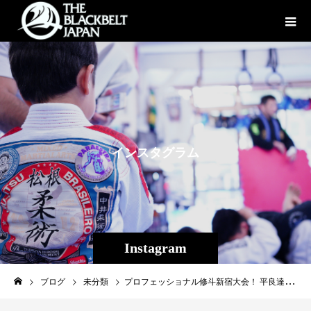
イ
ン
ス
タ
グ
ラ
ム
Instagram
ブログ
未分類
プロフェッショナル修斗新宿大会！ 平良達郎（Theパラエストラ沖縄） 山城翔（Theパラエストラ沖縄） 共に判定勝利でした！ セコンドのMCたわしと応援に来てくれたパラエストラ千葉ネットワークの岡田遼、征矢貴と一枚！ 取り急ぎご報告です、応援ありがとうございました！ #shooto0608 #平良達郎 #山城翔 #パラエストラ #沖縄 #那覇 #与儀 #MMA #shooto #コザ #総合格闘技 #修斗 #キックボクシング #柔術 #jiujitsu #ダイエット