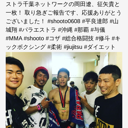
ストラ千葉ネットワークの岡田遼、征矢貴と
一枚！ 取り急ぎご報告です、応援ありがとう
ございました！ #shooto0608 #平良達郎 #山
城翔 #パラエストラ #沖縄 #那覇 #与儀
#MMA #shooto #コザ #総合格闘技 #修斗 #キ
ックボクシング #柔術 #jiujitsu #ダイエット