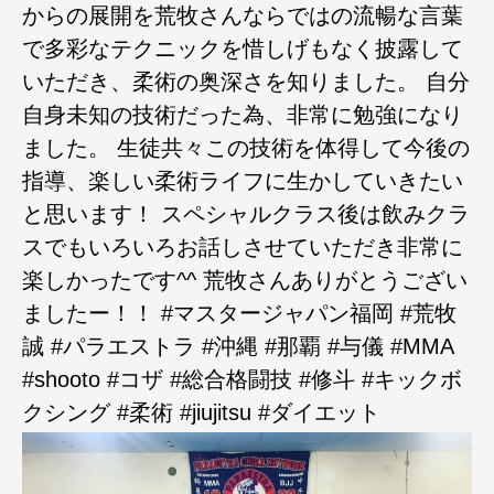
からの展開を荒牧さんならではの流暢な言葉
で多彩なテクニックを惜しげもなく披露して
いただき、柔術の奥深さを知りました。 自分
自身未知の技術だった為、非常に勉強になり
ました。 生徒共々この技術を体得して今後の
指導、楽しい柔術ライフに生かしていきたい
と思います！ スペシャルクラス後は飲みクラ
スでもいろいろお話しさせていただき非常に
楽しかったです^^ 荒牧さんありがとうござい
ましたー！！ #マスタージャパン福岡 #荒牧
誠 #パラエストラ #沖縄 #那覇 #与儀 #MMA
#shooto #コザ #総合格闘技 #修斗 #キックボ
クシング #柔術 #jiujitsu #ダイエット