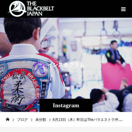
イ
ン
ス
タ
グ
ラ
ム
Instagram
ブログ
未分類
6月13日（木）昨日はTheパラエストラ沖縄那覇にてマスタージャパン福岡・柔術メインインストラクター・香港柔術代表、荒牧誠先生スペシャルクラスが行われました！ 今回は下からの展開を荒牧さんならではの流暢な言葉で多彩なテクニックを惜しげもなく披露していただき、柔術の奥深さを知りました。 自分自身未知の技術だった為、非常に勉強になりました。 生徒共々この技術を体得して今後の指導、楽しい柔術ライフに生かしていきたいと思います！ スペシャルクラス後は飲みクラスでもいろいろお話しさせていただき非常に楽しかったです^^ 荒牧さんありがとうございましたー！！ #マスタージャパン福岡 #荒牧誠 #パラエストラ #沖縄 #那覇 #与儀 #MMA #shooto #コザ #総合格闘技 #修斗 #キックボクシング #柔術 #jiujitsu #ダイエット