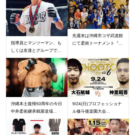
先週末は沖縄市コザ武道館
指導員とマンツーマン、も
にて柔術トーナメント『...
しくは友達とグループで...
沖縄本土復帰50周年の今日
9/24(日)プロフェッショナ
中井柔術継承鶴屋道場...
ル修斗後楽園大会...